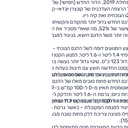
בתחילת 2019. הדור החדש (חמישי) של יונדאי i25 אקסנט מבוסס
 הרצפה העדכנית של קונצרן יונדאי-קיה, המשרתת גם את יונדאי
 קיה ריו.
גם החדש גדול יותר מהקודם והקשיחות לפיתול של המרכב שופר
בשיעור של 52%, מה שאולי מסביר את העובדה כי המשקל העצמי
ה יותר משל הדגם היוצא, בניגוד למגמה הפופולרית היום.
ע המנועים דומה לשל הדגם הנוכחי – עם מנועי בנזין אטמוספריי
בנפחי 1.4 ליטר ו-1.6 ליטר, למנוע הקטן 100 כ"ס, בעוד שלמנוע
הגדול 123 כ"ס. שינוי גדול יותר נעשה בתיבות ההילוכים – ה-i25
סנט החדשה תוצע עם תיבות בעלות שישה הילוכים בלבד, בין אם
ה ידנית ובין אם תיבה אוטומטית-פלנטרית.
רות התיבה החדשה, ובשל המשקל הגבוה יותר, הביצועים של
הדגם החדש פחות טובים מאלו של הדגם הנוכחי
האוטומטית תאיץ מ-0 ל-100 קמ"ש ב-12.9 שניות, במקום 12.2
שניות כיום; גרסת ה-1.6 ליטר תזדקק ל-11.2 שניות לתאוצה
10 קמ"ש, במקום 11.1 שניות בדגם היוצא.
יכת הדלק נותרה דומה לצריכת הדלק של הדגם הנוכחי – שוב,
בניגוד למגמה המקובלת – כאשר גרסת ה-1.6 ליטר האוטומטית
אפילו מציגה צריכת דלק פחות טובה מבעבר (15.1 ק"מ לליטר
15.
ות הדעת המצורפת מטה מתייחסת לדגם היוצא, שהמשיך להיות