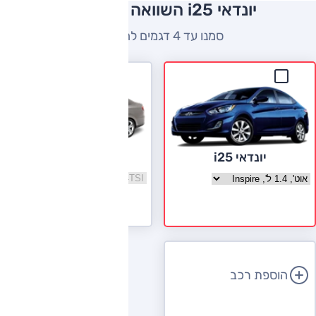
יונדאי i25 השוואה למתחרים
סמנו עד 4 דגמים להשוואה
סיאט טולדו
יונדאי i25
בחר גרסה סיאט טולדו
בחר גרסה יונדאי i25
לעמוד הדגם
הוספת רכב