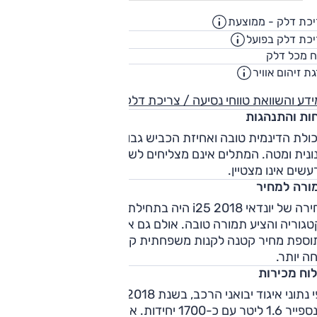
כת דלק - ממוצעת
15.6
ק"מ/ליט
כת דלק בפועל
11.8
ק"מ/ליט
43
ח מכל דלק
ליט
ת זיהום אוויר
1
דע והשוואת טווחי נסיעה / צריכת דלק
חות והתנהגות
ולת הדינמית טובה ואחיזת הכביש גבוהה, אך נוחות הנסיעה
ונית ומטה. המתלים אינם מצליחים לשכך היטב מהמורות ובידוד
שים אינו מצטיין.
ורה למחיר
מחירה של יונדאי i25 2018 היה בתחילת השיווק ב-2011 ממוצע
גוריה והציע תמורה טובה. אולם גם אז ובמיוחד כיום, ניתן
וספת מחיר קטנה לקנות משפחתית קומפקטית גדולה, איכותית
חה יותר.
לוח מכירות
לפי נתוני איגוד יבואני הרכב, בשנת 2018 הגרסה הנמכרת הייתה
אינספייר 1.6 ליטר עם כ-1700 יחידות. אחריה גרסת אינספייר 1.4