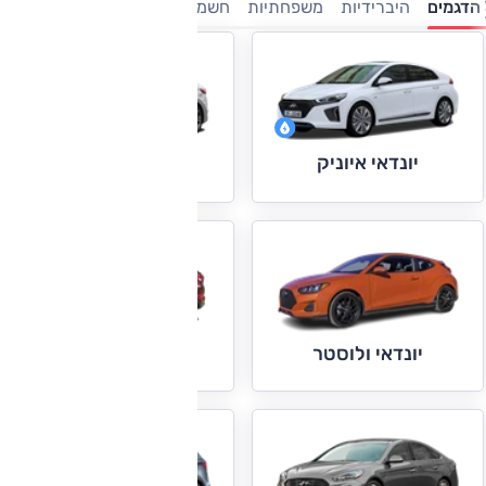
הדגמים
היברידיות
משפחתיות
חשמלי
ספורט
פנאי-שטח
מנ
יונדאי איוניק
יונדאי אלנטרה
יונדאי טוסון
יונדאי ולוסטר