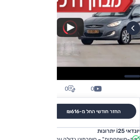
0
0
0
החזר חודשי החל מ-
₪616
לגרסאות והשוואה
יונדאי i25 יתרונות
"תת-משפחתית" – סופרמיני גדולה עם תא-מטען נפרד –