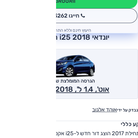
וואטסאפ
חייגו 3262
*
היעוץ חינם וללא התחייבות
יונדאי i25 2018 חוות דעת
הגרסה המומלצת של אוטו
אוט', 1.4 ל', Inspire 2018
אוהד אלגוב
נבדק על ידי
ע כללי
בתחילת 2017 הוצג דור חדש ל-i25 אקסנט, אשר נחת בישראל