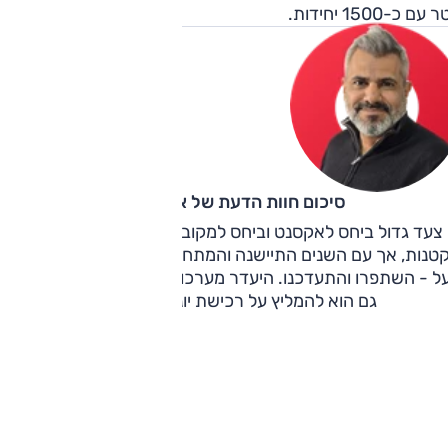
עם כ-1500 יחידות.
סיכום חוות הדעת של אוהד אלגוב
צעד גדול ביחס לאקסנט וביחס למקובל בקטגורית המשפחתיות
טנות, אך עם השנים התיישנה והמתחרות בסגמנט - ובמחיר קרו
ל - השתפרו והתעדכנו. היעדר מערכות בטיחות מתקדמות מקש
גם הוא להמליץ על רכישת יונדאי i25 2018.