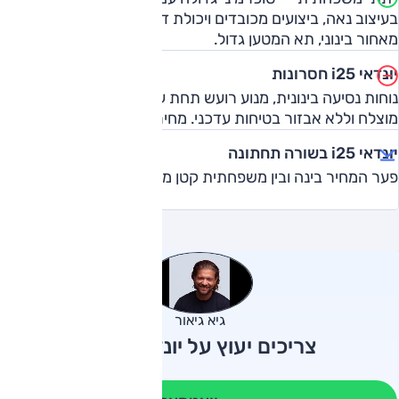
בעיצוב נאה, ביצועים מכובדים ויכולת דינמית טובה. המרחב
מאחור בינוני, תא המטען גדול.
יונדאי i25 חסרונות
נוחות נסיעה בינונית, מנוע רועש תחת עומס, בידוד רעשים לא
מוצלח וללא אבזור בטיחות עדכני. מחיר גבוה יחסית.
יונדאי i25 בשורה תחתונה
פער המחיר בינה ובין משפחתית קטן מדי.
גיא גיאור
צריכים יעוץ על יונדאי i25?