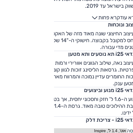
וק בישראל עד 2019.
א עוד
קרא פחות
וב ונוכחות
צוב החיצוני שונה מאוד מזה של האקסנט הקודמת, מודרני ונאה
ביחס למקובל בקבוצה. חישוקי ה-"14 של גרסאות הליסינג נראים
ים מדי עבורה.
 תא נוסעים ותא מטען
צוב נאה, שילוב הגוונים אוורירי ורמות האבזור מכובדות בגרסאות
טיות. גרסאות הליסינג זוכות לגוון קונסולה אחיד ואפרורי יותר.
ות החומרים עדיין נמוכה והמרווח מאחור מצומצם לגבוהים. תא
טען ענק.
i2 מנוע וביצועים
מנוע ה-1.6 ל' חזק וחסכוני יחסית, אך בטורים גבוהים הוא רועש מאו
תיבת ההילוכים טובה מאוד. גרסת ה-1.4 ל' וגרסת הדיזל טרם נבח
ידינו.
i2 - צריכת דלק
סה