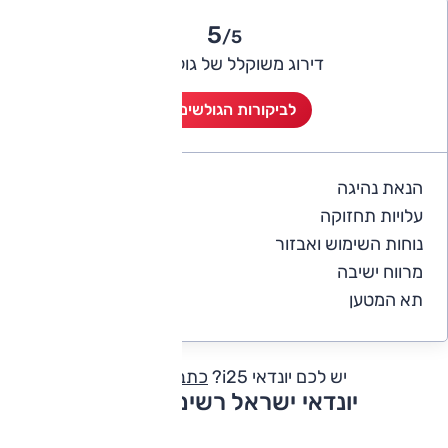
5
/5
דירוג משוקלל של גולשי אוטו
לביקורות הגולשים (2)
הנאת נהיגה
5
עלויות תחזוקה
4
נוחות השימוש ואבזור
5
מרווח ישיבה
5
תא המטען
5
יש לכם יונדאי i25?
כתבו חוות דעת
יונדאי ישראל רשימת דגמים