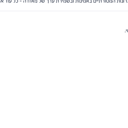
רונות המסורתיים באמינות ובשמירת ערך של מאזדה - כל עוד א