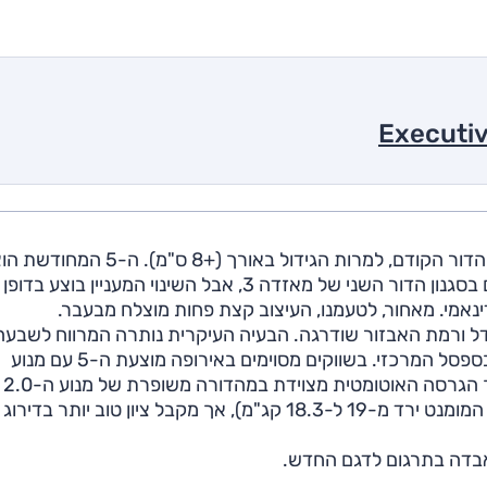
מאזדה 5 הנוכחית היא למעשה מתיחת פנים מסיבית של הדור הקודם, למרות הגידול באורך (+8 ס
בתערוכת ז'נבה 2010 וקיבלה מראה מיוחד יותר בחרטום בסגנון הדור השני של מאזדה 3, אבל השינוי המעניין בוצע בדופן
דינאמי. מאחור, לטעמנו, העיצוב קצת פחות מוצלח מבעבר.
גדל ורמת האבזור שודרגה. הבעיה העיקרית נותרה המרווח לשבעה
נוסעים, שסובל מסידור לא נוח של מושב אמצעי מתקפל בספסל המרכזי. בשווקים מסוימים באירופה מוצעת ה-5 עם מנוע
ההזרקה הי
הוותיק. זה מייצר כעת 144 כ"ס, שניים פחות מבעבר (גם המומנט ירד מ-19 ל-18.3 קג"מ), אך מקבל ציון טוב יו
 אבדה בתרגום לדגם החדש.