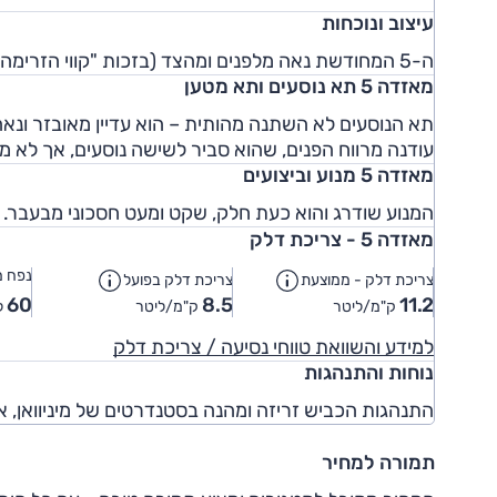
עיצוב ונוכחות
ה-5 המחודשת נאה מלפנים ומהצד (בזכות "קווי הזרימה" בדלתות), אך מאחור העיצוב רבוע ופחות מושך מבעבר.
מאזדה 5 תא נוסעים ותא מטען
תא הנוסעים לא השתנה מהותית – הוא עדיין מאובזר ונא
עודנה מרווח הפנים, שהוא סביר לשישה נוסעים, אך לא 
מאזדה 5 מנוע וביצועים
המנוע שודרג והוא כעת חלק, שקט ומעט חסכוני מבעבר.
מאזדה 5 - צריכת דלק
נפח מ
צריכת דלק - ממוצעת
צריכת דלק בפועל
60
8.5
11.2
ק"מ/ליטר
ק"מ/ליטר
ל
למידע והשוואת טווחי נסיעה / צריכת דלק
נוחות והתנהגות
התנהגות הכביש זריזה ומהנה בסטנדרטים של מיניוואן, א
תמורה למחיר