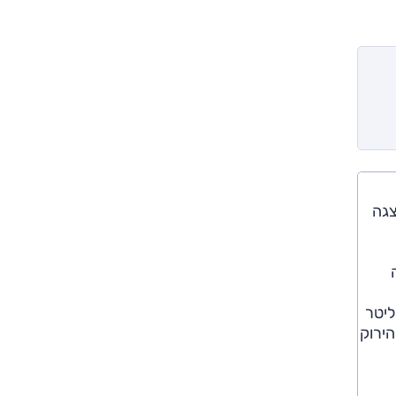
"מ). ה-5 המחודשת הוצגה
שירה החדש (כמו במאזדה 6 המעודכנת), אך הגרסה האוטומטית מצוידת במהדורה משופרת של מנוע ה-2.0 ליטר
תר בדירוג הירוק