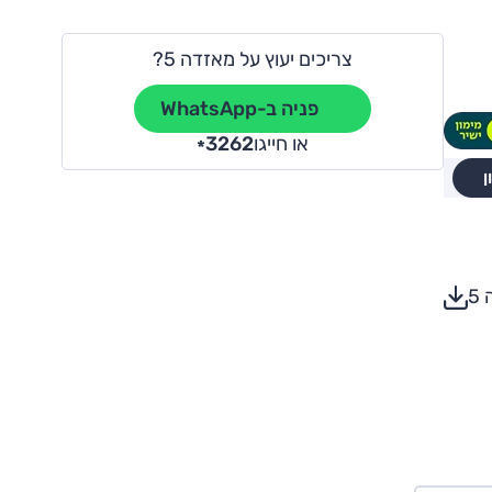
צריכים יעוץ על מאזדה 5?
פניה ב-WhatsApp
או חייגו
3262
*
ן
5