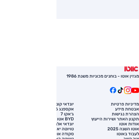
מגזין אוטו - בוחנים מכוניות משנת 1986
מדיניות פרטיות
יונדאי קונה
השוואת רכב
אבטחת מידע
אקספנג G6
רכב חדש
הצהרת נגישות
ג׳אקו 7
מחירון רכב
תקנון האתר ושירות הייעוץ
BYD אטו 3
מימון לרכב
אודות אוטו
יונדאי אלנטרה
אוטו השנה 2025
טויוטה יאריס קרוס
לעבוד באוטו
סקודה אוקטביה
צור קשר
טויוטה ראב 4