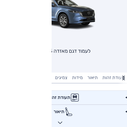
לעמוד דגם מאזדה CX5
תעודת זהות
תיאור
מידות
צמיגים
מנוע וביצועים
טעינה חשמל
תעודת זהות
תיאור