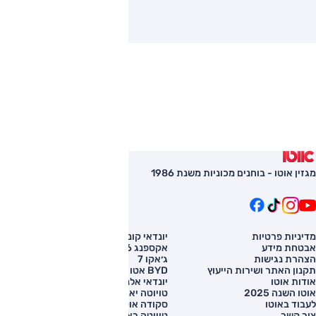
מגזין אוטו - בוחנים מכוניות משנת 1986
מדיניות פרטיות
יונדאי קונה
השוואת רכב
אבטחת מידע
אקספנג G6
רכב חדש
הצהרת נגישות
ג׳אקו 7
מחירון רכב
תקנון האתר ושירות הייעוץ
BYD אטו 3
מימון לרכב
אודות אוטו
יונדאי אלנטרה
אוטו השנה 2025
טויוטה יאריס קרוס
לעבוד באוטו
סקודה אוקטביה
צור קשר
טויוטה ראב 4