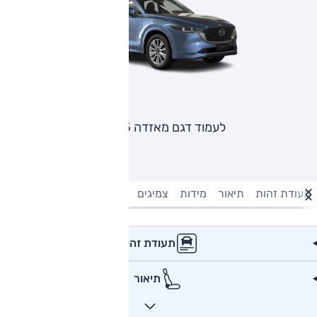
לעמוד דגם מאזדה CX5
תעודת זהות
תיאור
מידות
צמיגים
מנוע וביצועים
טעינה חשמל
תעודת זהות
תיאור