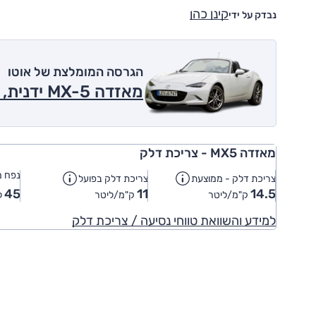
קינן כהן
נבדק על ידי
הגרסה המומלצת של אוטו
מאזדה MX-5 ידנית, 2.0 ל' 2018
מאזדה MX5 - צריכת דלק
נפח מ
צריכת דלק - ממוצעת
צריכת דלק בפועל
45
11
14.5
ק"מ/ליטר
ק"מ/ליטר
ל
למידע והשוואת טווחי נסיעה / צריכת דלק