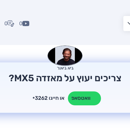
0
0
גיא גיאור
צריכים יעוץ על מאזדה MX5?
או חייגו 3262
וואטסאפ
*