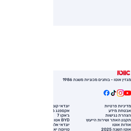
מגזין אוטו - בוחנים מכוניות משנת 1986
מדיניות פרטיות
יונדאי קונה
השוואת רכב
אבטחת מידע
אקספנג G6
רכב חדש
הצהרת נגישות
ג׳אקו 7
מחירון רכב
תקנון האתר ושירות הייעוץ
BYD אטו 3
מימון לרכב
אודות אוטו
יונדאי אלנטרה
אוטו השנה 2025
טויוטה יאריס קרוס