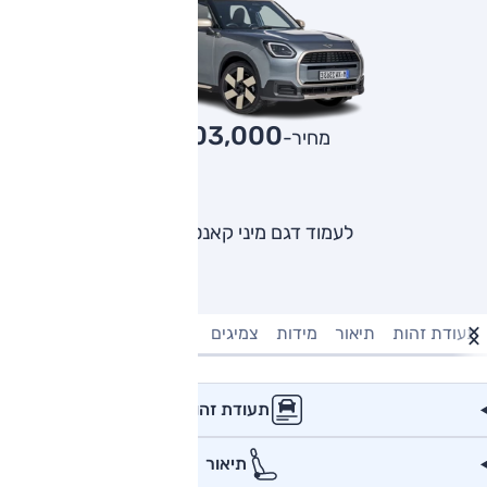
403,000
מחיר-₪
לעמוד דגם מיני קאנטרימן
תעודת זהות
תיאור
מידות
צמיגים
מנוע וביצועים
טעינה חשמל
תעודת זהות
תיאור