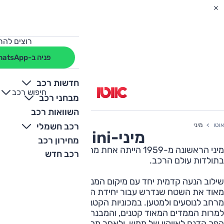
רוצים להת
פניה ב-WhatsApp
חדשות רכב
חיפוש רכב
+
-
מבחני רכב
השוואות רכב
רכב חשמלי
אוטו
מיני
מיני
-
Mini
מחירון רכב
מיני הראשונה מ-1959 הייתה אחת מהדגמים החשובים ביותר
רכב חדש
בתולדות עולם הרכב.
שילוב הנעה קדמית יחד עם מיקום המנוע לרוחב, אפשר לצמצם
מאוד את השטח שנדרש עבור יחידת ההנעה ולהשאיר הרבה
מרחב לנוסעים ולמטען. במכוניות הקטנות של אז, זה היה חיוני.
למרות הממדים המאוד קטנים, והמבנה הבסיסי, ואולי בגללם,
הפך הדגם לאייקון של ממש, ולאחר מהסמלים של שנות