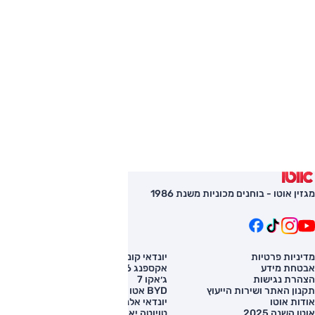
מיני חיפה
חיפה - דרך בר יהודה 96
ניווט
לפרטים נוספים
מיני אשדוד
אשדוד - האורגים 11
ניווט
לפרטים נוספים
לכל הסניפים
מגזין אוטו - בוחנים מכוניות משנת 1986
מדיניות פרטיות
יונדאי קונה
השוואת רכב
אבטחת מידע
אקספנג G6
רכב חדש
הצהרת נגישות
ג׳אקו 7
מחירון רכב
תקנון האתר ושירות הייעוץ
BYD אטו 3
מימון לרכב
אודות אוטו
יונדאי אלנטרה
אוטו השנה 2025
טויוטה יאריס קרוס