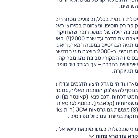
השישים.
יכולת דינמית בכלל, וביצועים מסחררים בפרט בגרסאות ג'ון
קופר רק הוסיפו, וניצחונות במירוצי ראלי, כולל מונטה קרלו, יצרו
סביבה הילה של ממש. רובר שהחזיקה בזכויות ונמכרה לב.מ.וו
ייצרה את הדגם עד שנת 2000(!). כאשר ב.מ.וו מכרה את
מותגיה הבריטיים במפנה המאה, היא נשארה עם שניים: רולס
רויס ומיני. ב-2000 הוצגה מיני החדשה – עם עיצוב עדכני על
בסיס זה המקורי, סביבת נהג מבריקה, חביבה כמו המקורית,
שימושית בהרבה – אך בגודל של סופרמיני ובתמחור ומיצוב של
מותג יוקרה.
מאז ועד היום גדל היצע הדגמים וגדלו ממדיהם, ואלה כוללים,
בנוסף להאצ'בק המובנת מאליה, גם גרסה פתוחה, אחת עם
חמש דלתות, דגם פנאי (קאונטרימן) וגם את מה שבפועל היא
משפחתית (קלאבמן). בנוסף לגרסאות הרגילות והמעט מחוזקות
(S) מוצעות גם גרסאות JCW (ר"ת John Cooper Works)
חזקות במיוחד עם כיול ספורטיבי.
מיני שבבעלות ב.מ.וו מיובאת לישראל על-ידי דלק מוטורס.
קרא עוד
קרא פחות