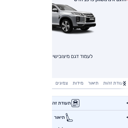
לעמוד דגם מיצובישי ASX
תעודת זהות
תיאור
מידות
צמיגים
מנוע וביצועים
טעינה חשמל
תעודת זהות
תיאור