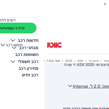
רוצים להת
פניה ב-WhatsApp
חדשות רכב
חיפוש רכב
+
-
מבחני רכב
השוואות רכב
רכב חשמלי
אוטו
מיצובישי
ASX
2025
אוט', 2.0 ל', Intense
מיצובישי ASX 2025
יד שניה
מחירון רכב
רכב חדש
אוט', 2.0 ל', Intense
הדגם אינו משווק כרכב חדש