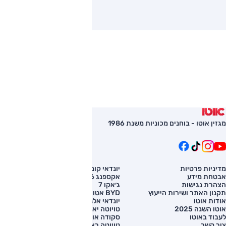
מגזין אוטו - בוחנים מכוניות משנת 1986
מדיניות פרטיות
יונדאי קונה
השוואת רכב
אבטחת מידע
אקספנג G6
רכב חדש
הצהרת נגישות
ג׳אקו 7
מחירון רכב
תקנון האתר ושירות הייעוץ
BYD אטו 3
מימון לרכב
אודות אוטו
יונדאי אלנטרה
אוטו השנה 2025
טויוטה יאריס קרוס
לעבוד באוטו
סקודה אוקטביה
צור קשר
טויוטה ראב 4