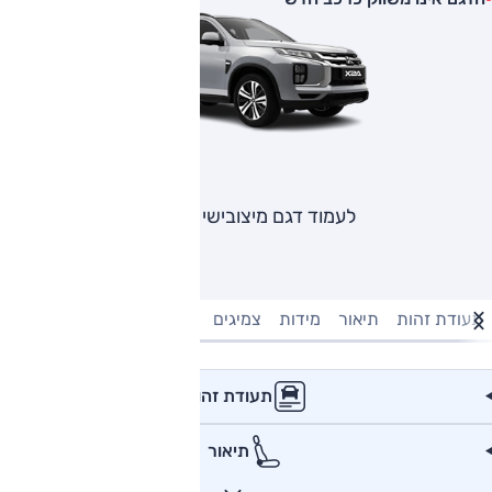
לעמוד דגם מיצובישי ASX
תעודת זהות
תיאור
מידות
צמיגים
מנוע וביצועים
טעינה חשמל
תעודת זהות
תיאור