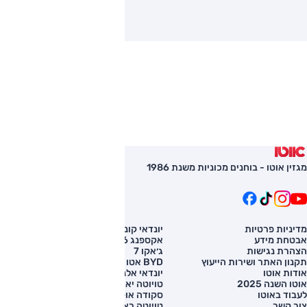
מגזין אוטו - בוחנים מכוניות משנת 1986
מדיניות פרטיות
יונדאי קונה
השוואת רכב
אבטחת מידע
אקספנג G6
רכב חדש
הצהרת נגישות
ג׳אקו 7
מחירון רכב
תקנון האתר ושירות הייעוץ
BYD אטו 3
מימון לרכב
אודות אוטו
יונדאי אלנטרה
אוטו השנה 2025
טויוטה יאריס קרוס
לעבוד באוטו
סקודה אוקטביה
צור קשר
טויוטה ראב 4