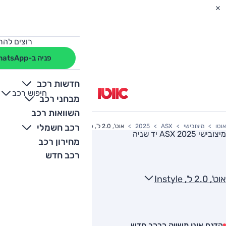
רוצים להת
פניה ב-WhatsApp
חדשות רכב
חיפוש רכב
+
-
מבחני רכב
השוואות רכב
רכב חשמלי
אוטו
מיצובישי
ASX
2025
אוט', 2.0 ל', Instyle
מיצובישי ASX 2025
יד שניה
מחירון רכב
רכב חדש
אוט', 2.0 ל', Instyle
הדגם אינו משווק כרכב חדש