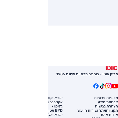
מגזין אוטו - בוחנים מכוניות משנת 1986
מדיניות פרטיות
יונדאי קונה
השוואת רכב
אבטחת מידע
אקספנג G6
רכב חדש
הצהרת נגישות
ג׳אקו 7
מחירון רכב
תקנון האתר ושירות הייעוץ
BYD אטו 3
מימון לרכב
אודות אוטו
יונדאי אלנטרה