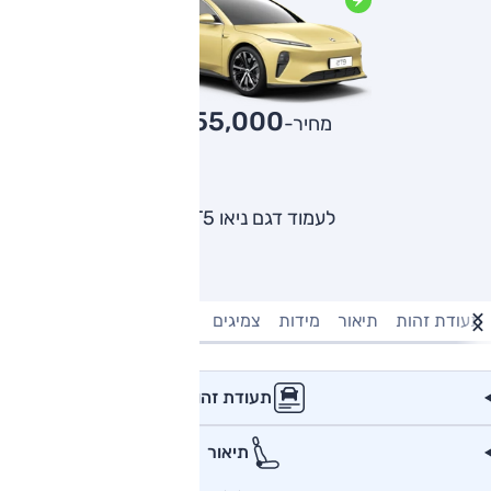
255,000
מחיר-₪
לעמוד דגם ניאו ET5
תעודת זהות
תיאור
מידות
צמיגים
מנוע וביצועים
טעינה חשמל
תעודת זהות
תיאור