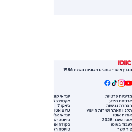
מגזין אוטו - בוחנים מכוניות משנת 1986
מדיניות פרטיות
יונדאי קונה
השוואת רכב
אבטחת מידע
אקספנג G6
רכב חדש
הצהרת נגישות
ג׳אקו 7
מחירון רכב
תקנון האתר ושירות הייעוץ
BYD אטו 3
מימון לרכב
אודות אוטו
יונדאי אלנטרה
אוטו השנה 2025
טויוטה יאריס קרוס
לעבוד באוטו
סקודה אוקטביה
צור קשר
טויוטה ראב 4