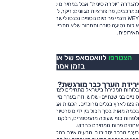
להגדרה "יוקרה סינית" אבל במחירים קצת יותר שפויים
ובמרכבים, פרופורציות מגוונים; זיקר, לינק אנד קו, אקספנג,
WEY ודגמי פרימיום נוספים נכנסו לישראל עם תכונות מחמיאות,
איכות נסיעה טובה ותמחור שלא מתבייש להתמודד מול התוצרת
האירופית.
הצטרפו
לוואטסאפ של אוטו, כל העדכונים
בזמן אמת
ירידת הערך כבר מורגשת?
בלוחות המכירה בישראל מתחילים לצוץ יותר ויותר רכבי יוקרה
סיניים בני שנתיים-שלוש, וזה בערך מייצג את העיתוי שבו הם
הופצו לארץ בגלים מרוכזים. הכמות אגב לא גדולה בכלל ומדובר
בכמה מאות בסך הכול בין ידיים פרטיות, סוחרים וטרייד אין.
ולפחות כפי שעולה מהמספרים, חלקם נמכרים כיום בעשרות
אחוזים פחות ממחירם כחדש.
בענף הרכב יסבירו כי הבעיה אינה בהכרח טיב המוצר. חלק גדול