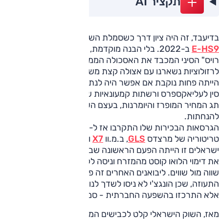
תקציר AI
בדיעבד, זה היה ציון דרך כשסמלת השיקה בישראל את הונגצ'י
E-HS9
ב-2022. בלי הבנה מוקדמת, ניגשנו להתרשם מ"הרולס
רויס" הסיני המכבד את האסכולה הממשלתית, אבל בירידה
לרזולוציות נשארנו עם אצולה קצת משונה. ייתכן שהביקורת
הייתה פחות נוקבת אם אפשר היה לנתק את הקשר התודעתי בין
סין לעליאקספרס ורשתות קמעונאיות שמציעות הכל ובזול. ולכן,
תג המחיר המופרז והיומרנות, בעצם השאירו אותו חשוף
להנחתות.
הגרסאות הבכירות שלו התקרבו אז ל-600 אלף שקלים,
טריטוריה של מרצדס
GLS
, ב.מ.וו
X7
וריינג' רובר. עבור לא מעט
ישראלים זו הייתה הפעם הראשונה שבה מותג סיני השיל מעצמו
את דימוי הלואו קוסט מהמזרח וניסה לקבל הכרה כמוצר יוקרה
שווה מול שווים. ליבואנים האחרים זה פתח את התיאבון וגם את
התעוזה, שכן הונגצ'י לא ניסו לשדך לנו (רק) מכונית חשמלית
אלא התרכזו בהשפעה החברתית - סמל הסטטוס.
מאז, השוק הישראלי קלט לכבישים המון רכבים שקולעים