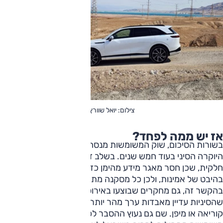
צילום: יואל שוורץ
אז יש ממה לפחד?
בשורות הסיכום, שוק המשומשות מנסה לבחון מה יקרה לרכב
היוקרה הסיני בעוד חמש שנים. בשלב זה קיימת אינדקציה
חלקית, שכן חסר מאגר מידע מהימן כדי להבין לאן זה מתכנס, גם
בהיבט של אמינות, ולכן כל מסקנה מתייחסת רק לבלאי שגרתי.
בהקשר זה, גם מחקרים שבוצעו באירופה מצביעים על כך
שהסיניות עדיין מאבדות ערך מהר יותר מהמתחרים מהמערב,
קוריאה או מיפן. שם גם נעוץ ההסבר לכך שרכבי יוקרה סיניים