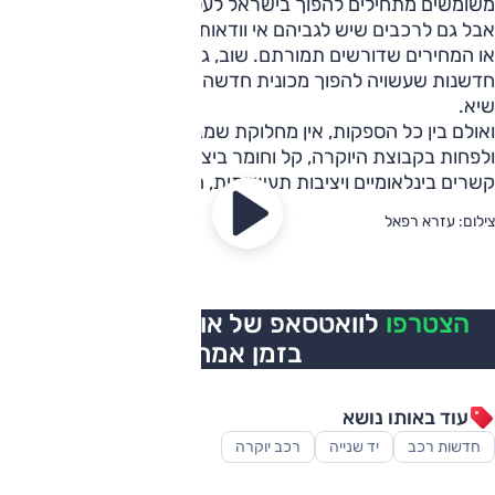
משומשים מתחילים להפוך בישראל לעסקאות מפתות מצד אחד,
אבל גם לרכבים שיש לגביהם אי וודאות בכל מה שכרוך במחירון
או המחירים שדורשים תמורתם. שוב, גם בגלל אותה יכולת
חדשנות שעשויה להפוך מכונית חדשה למוצר מוזיאוני במהירות
שיא.
ואולם בין כל הספקות, אין מחלוקת שמבחינת בגרות המוצר עצמו
ולפחות בקבוצת היוקרה, קל וחומר ביצרנים עם תשתית מיומנת,
קשרים בינלאומיים ויציבות תעשייתית, הפערים הולכים ונסגרים.
צילום: עזרא רפאל
הצטרפו
לוואטסאפ של אוטו, כל העדכונים
בזמן אמת
עוד באותו נושא
חדשות רכב
יד שנייה
רכב יוקרה