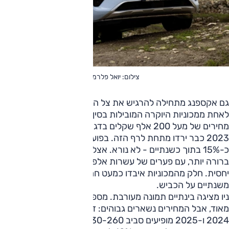
צילום: יואל פלרמן
גם אקספנג מתחילה להרגיש את צל המשומשות.
G9
, שנחשבת
לאחת ממכוניות היוקרה המובילות בסין, עדיין מצליחה להחזיק
מחירים של מעל 200 אלף שקלים בדגמי 2024, אבל חלק מדגמי
2023 כבר ירדו מתחת לרף הזה. בפועל מדובר בירידת ערך של
כ-15% בתוך כשנתיים - לא נורא. אצל
P7
רואים כבר שחיקה
ברורה יותר, עם פערים של עשרות אלפי שקלים בין מודעות דומות
יחסית. חלק מהמכוניות איבדו כמעט חמישית מערכן בתוך פחות
משנתיים על הכביש.
ניו מציגה בינתיים תמונה מעורבת. מספר המודעות עדיין נמוך
מאוד, אבל המחירים נשארים גבוהים: דגמי
ET5
ו-
EL6
משנות
2024 ו-2025 מופיעים סביב 230-260 אלף שקלים, לעיתים