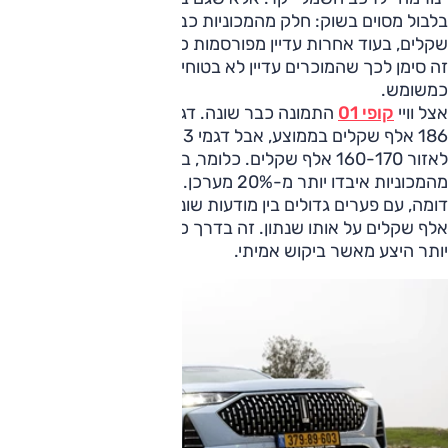
בלבול מסוים בשוק: חלק מהמכוניות כבר ירדו לכ-215 אלף
שקלים, בעוד אחרות עדיין מפורסמות כמעט ב-280 אלף שקלים.
זה סימן לכך שהמוכרים עדיין לא בטוחים כמה הרכב באמת שווה
כמשומש.
אצל וויי
קופי 01
התמונה כבר שונה. דגמי 2024 נסחרים סביב
186 אלף שקלים בממוצע, אבל דגמי 2023 יורדים לעיתים גם
לאזור 160-170 אלף שקלים. כלומר, בתוך כשנתיים חלק
מהמכוניות איבדו יותר מ-20% מערכן. גם
קופי 02
מציגה מגמה
דומה, עם פערים גדולים בין מודעות שונות, לעיתים יותר מ-30
אלף שקלים על אותו שנתון. זה בדרך כלל קורה כשיש הרבה
יותר היצע מאשר ביקוש אמיתי.