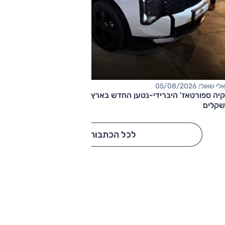
אלי שאולי, 05/08/2026
קיה ספורטאז' היברידי-נטען החדש בארץ – המחיר החל מ-220,000
שקלים
לכל הכתבות