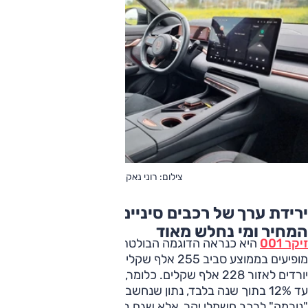
צילום: רוני נאק
ירידת ערך של רכבים סיניים: מי שומר על
המחיר ומי נחלש מאוד
זיקר 001
היא כנראה הדוגמה הבולטת ביותר כרגע. דגמי 2025
מופיעים בממוצע סביב 255 אלף שקלים, בעוד דגמי 2024 כבר
יורדים לאזור 228 אלף שקלים. כלומר, ירידת ערך של כ-10%
עד 12% בתוך שנה בלבד, נתון שנחשב מתון יחסית ובפרוש בגדר
"נורמה" לרכב חשמלי יקר. אלא שגם בתוך אותו דגם רואים