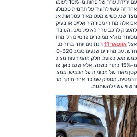
עם ירידת ערך של פחות מ-10% לעומת המחיר החדש. מצד
אחד זה עשוי להעיד על תדמית טכנולוגית חזקה וביקוש מוגבל.
מצד שני, כשיש מעט מאוד עסקאות אמיתיות בשוק, קשה לדעת
אם אלה מחירי מכירה ריאליים או בעיקר ניסיון של המוכרים
להעניק לרכב ערך לא פיקטיבי. העובדה שרוב המודעות מגיעות
מסוחרים ולא ממוכרים פרטיים רק מחזקת את התחושה הזו.
אצל
אווטאר 11
הנתונים יותר ברורים, אף שמדובר ברכב די
חדש. עם מחירים שנעים סביב 280-320 אלף שקלים גם
כמשומש, בפועל, חלק מהמודעות מציגות ירידת ערך של פחות
מ-15% בתוך כשנה. אלא שגם כאן, צריך לזכור שמדובר במספר
קטן מאוד של מכוניות על הכביש. במצב כזה, להיצע יש השפעה
דרמטית. מספיק שמוכר אחד חותך מחיר בצורה אגרסיבית
והשווי עשוי להשתנות.