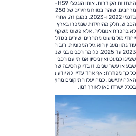
התחזיות הקודרות. אותו הונגצ'י E-HS9, רכב פנאי חשמלי עתיר
מרחבים, שוהה בטווח מחירים של 220-250 אלף שקלים גם
בדגמי 2022 ו-2023. במובן זה, אחרי שלוש או ארבע שנים על
הכביש, חלק מהיחידות שנמכרו בארץ איבדו פחות מהמצופה. זו
לא בהכרח אנומליה, אלא פשוט משקף שמדובר ברכב מאוד
ייחודי מול מיעוט מתחרים ישירים בגודל ובאבזור.
עוד נתון מעניין הוא גיל המכוניות. רוב הדגמים בטבלה הם משנות
2023 עד 2025, כלומר רכבים בני שנה עד שלוש בלבד. כפי
שציינו כמעט ואין ניסיון אמיתי עם רכבי יוקרה סיניים בני חמש,
שבע או עשר שנים. זו בדיוק הסיבה שהשוק מתנהג כרגע בצורה
כל כך מפוזרת: אף אחד עדיין לא יודע באמת איך המכוניות
האלה יתיישנו, כמה יעלו התיקונים מחוץ לאחריות, ואילו מותגים
בכלל ישרדו כאן לאורך זמן.