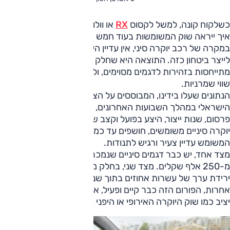
כשלקוח קונה, למשל לקסוס
RX
או וולוו
XC60
, יש לו מושג סביר
איך ייראה שוק המשומשות בעוד חמש שנים, פלוס מינוס. אבל
במקרה של רכב יוקרה סיני, אין עדיין היסטוריה ארוכה מספיק כדי
לייצר ביטחון כזה. התוצאה היא שחלק מחברות הטרייד אין
מתייחסות בזהירות לדגמים מסוימים, ולעיתים גם מציעות הערכות
שווי שמרניות.
הנתונים שעלו בידינו, המבוססים על הצלבת מודעות משוק הרכב
הישראלי במהלך השבועות האחרונים, כולל בחינה של מחירי
פרסום, שנות ייצור, היצע בפועל וקצב שינויי המחירים בדגמי
יוקרה סיניים משומשים, חושפים עד כמה שוק הפרמיום הסיני
המשומש עדיין צעיר ורגיש לתנודות.
מצד אחד, יש כבר דגמים סיניים שנמכרים כיד שנייה ביותר
מ-250 אלף שקלים. מצד שני, בחלק מהמקרים אפשר לראות
ירידת ערך של עשרות אחוזים בתוך שנתיים בלבד. במילים
אחרות, הפורום הזה כבר קיים ופעיל, אבל הוא עדיין רחוק מלהיות
יציב כמו שוק היוקרה האירופי או היפני והקוריאני.