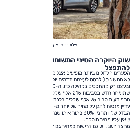
צילום: רוני נאק
שוק היוקרה הסיני המשומש בישראל מתחיל
להתפצל
הפערים הגדולים ביותר מופיעים אצל מותגים שפחות הצליחו (או
לא ממש ניסו) לבסס לעצמם תדמית יוקרה אמיתית בישראל,
ובעצם רק מתחככים בקהילה כזו. ה-MG
מארוול R
, למשל,
שתומחר חדש בסביבות 215 אלף שקל, כבר מופיע בחלק
מהמודעות סביב 75 אלף שקלים בלבד, בזמן שמודעות אחרות
עדיין מנסות להגן על מחיר של יותר מ-110 אלף שקלים. כלומר
הבדל של יותר מ-30% בתוך אותו שנתון. זו אינדיקציה לרכב
שאין עליו מחיר מוסכם.
מהצד השני, יש גם דרישות למחיר גבוה מכפי שאולי בישרו