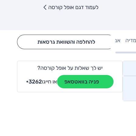
לעמוד דגם אופל קורסה
מדיה
אבזור
Hide config section
להחלפה והשוואת גרסאות
יש לך שאלות על אופל קורסה?
או חייגו
3262
פניה בוואטסאפ
*