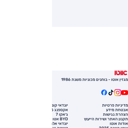
מגזין אוטו - בוחנים מכוניות משנת 1986
מדיניות פרטיות
יונדאי קונה
השוואת רכב
אבטחת מידע
אקספנג G6
רכב חדש
הצהרת נגישות
ג׳אקו 7
מחירון רכב
תקנון האתר ושירות הייעוץ
BYD אטו 3
מימון לרכב
אודות אוטו
יונדאי אלנטרה