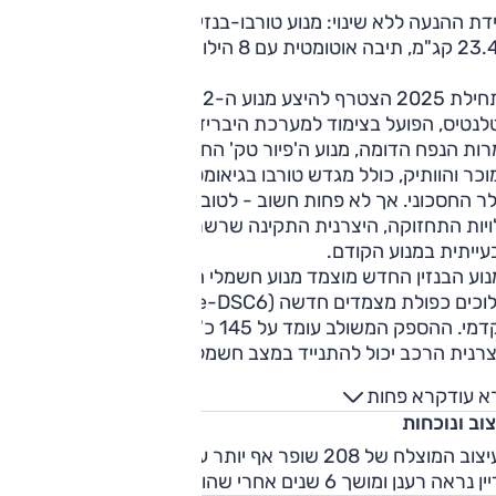
יחידת ההנעה ללא שינוי: מנוע טורבו-בנזין 1.2 
בתחילת 2025 הצטרף להיצע מנוע ה-1.2 טורבו החדש של
לנטיס, הפועל בצימוד למערכת היברידית מתונה.
ות הנפח הדומה, מנוע ה'פיור טק' החדש שונה ממנוע הבנזין
כר והוותיק, כולל מגדש טורבו בגיאומטריה משתנה ופועל במחזו
לר החסכוני. אך לא פחות חשוב - לטובת שיפור האמינות והפחתת
ויות התחזוקה, היצרנית התקינה שרשרת תזמון במקום הרצועה
עייתית במנוע הקודם.
נוע הבנזין החדש מוצמד מנוע חשמלי המשולב בתיבת שישה
הילוכים כפולת מצמדים חדשה (e-DSC6) השולחת כוח אל הסרן
הקדמי. ההספק המשולב עומד על 145 כ"ס ו-23.4 קג"מ, ולטענת
היצרנית הרכב יכול להתנייד במצב חשמלי ליותר מ-50% מהזמן
בנסיעה עירונית. צריכת הדלק צפויה להשתפר בכ-15% לפי נתוני
א עוד
קרא פחות
בדה.
וב ונוכחות
העיצוב המוצלח של 208 שופר אף יותר עם מתיחת הפנים, והרכב
ן נראה רענן ומושך 6 שנים אחרי שהוצג.