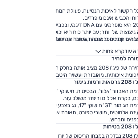
ל הקשור לאיכות הנסיעה, פעולת המתלים שקטה יחסית ורעשי
ח והכביש אינם מופרזים.
208 היא סופרמיני עם DNA דינמי, ובכביש המפותל היכולת גבוהה 
לה ניצוצות של יותר; עם יותר כוח היא י
נה כיוון בטמפרמנטיות, מגיבה בנחישות לפקודות ההגה והמימדי
למים חסרים בנשיכה ראשונה אך יכולתם טובה והתגובות ברורות
נועים מאפשרים לא לחרוג מסימוני הדרך גם בכבישים צרים.
א עוד
קרא פחות
ורה למחיר
מחירה של פיג'ו 208 מציב אותה בחלק היקר של הסגמנט, אך מדו
כונית איכותית, מאובזרת ועשויה היטב שמצדיקה את מחירה.
אות ורמות גימור
ברמת האבזור 'אלור', הבסיסית, חישוקי "16, מצלמות היקפיות, 
, בקרת אקלים וריפוד משולב עור.
ברמת הגימור 'GT' חישוקי "17, גג בצבע שחור (אפשרות לגג זכוכית
נה אלחוטית, מושבי ספורט, תאורת אווירה ואיפור ספורטיבי
פנים ומבחוץ.
2 בטיחות
פיג'ו 208 נבדקה במבחן הריסוק של יורו NCAP בשנת 2019 