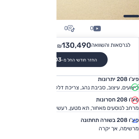
0
0
0
139,490
130,490 -
לגרסאות והשוואה
₪
₪
₪1,203
החזר חודשי החל מ-
פיג'ו 208 יתרונות
ביצועים, עיצוב, סביבת נהג, צריכת דלק, אבזור, התנהגות כביש
פיג'ו 208 חסרונות
מרחב לנוסעים מאחור, תא מטען, רעשי כביש, מחיר
פיג'ו 208 בשורה תחתונה
מרשימה, אך יקרה