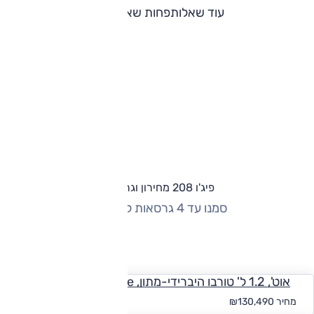
עוד שאלות
פחות שאלות
פיג'ו 208 מחירון וגרסאות
סמנו עד 4 גרסאות להשוואה
החזר חודשי
אוט', 1.2 ל' טורבו היברידי-מתון, Allure
החל מ-₪
1,203
מחיר
₪130,490