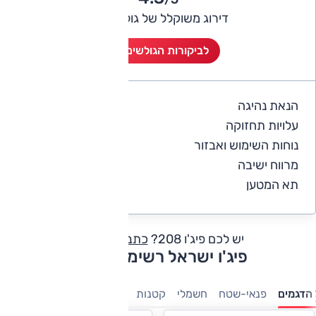
דירוג משוקלל של גולשי אוטו
לביקורות הגולשים (3)
הנאת נהיגה
4.5
עלויות תחזוקה
3.8
נוחות השימוש ואבזור
4.3
מרווח ישיבה
4.2
תא המטען
4.2
יש לכם פיג'ו 208?
כתבו חוות דעת
פיג'ו ישראל רשימת דגמים
הדגמים
פנאי-שטח
חשמלי
קטנות
משפחתיות
7 מושבים
מס