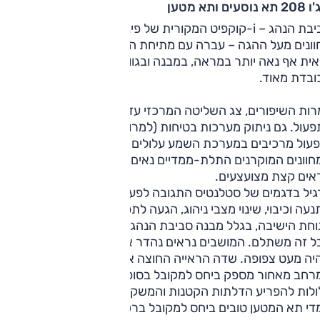
נוסעים ותא מטען
סביבת הנהג – i-קוקפיט המקורית של פיג'ו, שעיקר הייחוד שלה בל
ונים מעל ההגה – עברה עם מתיחת הפנים שינוי ניכר. וכעת היא
ית אף נאה יותר במראה, במבנה ובגוונים, ויוצרת חוויה שהייה
ובדת מאוד.
ות השיפורים, צג השליטה המרכזי עדיין אינו ידידותי מספיק
עול. גם ניתוק מערכות בטיחות (למרות קיצורי דרך יעילים),
פעול מרכיבים במערכת השמע עלולים לייגע.
חוונים המוקרנים התלת-ממדיים נאים אך דורשים הסתגלות
ראים קצת מצועצעים.
גיל בדגמים של סטלנטיס התגובה לפעולת הפקדים איטית – גם
עה וכיבוי, שינוי מצבי ניהוג, הגעה לתפריט הבטיחות המלא ועוד.
וחת הישיבה, בגלל מבנה סביבת הנהג, מחייבת כיול עצמי מחדש,
ל זה משתלם. המושבים נראים נהדר אבל לגבוהים עמדת הנהג
ה מעט צפופה. שדה הראייה החוצה אינו מצטיין.
רחב מאחור מספק ביחס למקובל בסופרמיני. יותר מהמרחב עצמו
ולות להפריע הדלתות הקטנות והמשקוף הנמוך יחסית.
די תא המטען טובים ביחס למקובל ברכב כזה, והמבנה שימושי.