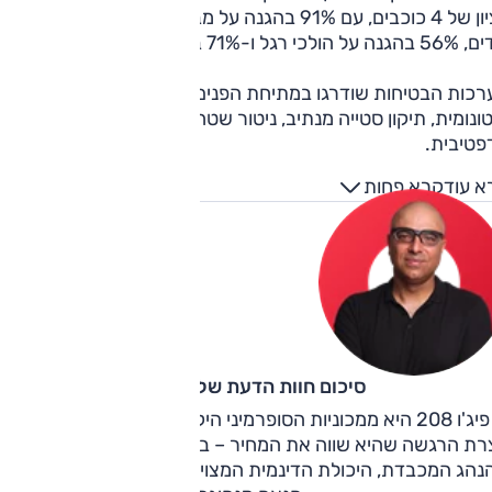
לציון של 4 כוכבים, עם 91% בהגנה על מבוגרים, 86% בהגנה על
ל הולכי רגל ו-71% במערכות בטיחות.
רכות הבטיחות שודרגו במתיחת הפנים ואלה כוללות כעת בלימה
ונומית, תיקון סטייה מנתיב, ניטור שטחים מתים ובקרת שיוט
פטיבית.
א עוד
קרא פחות
סיכום חוות הדעת של קינן כהן
פיג'ו 208 היא ממכוניות הסופרמיני היקרות כאן, אבל איכשהו גם
צרת הרגשה שהיא שווה את המחיר – בזכות העיצוב המושך וסביב
נהג המכבדת, היכולת הדינמית המצוינת ואותה תכונה מפעם של