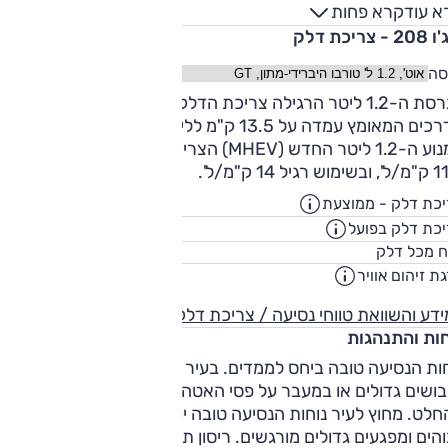
א עוד
קרא פחות
- צריכת דלק
סה
בגרסת ה-1.2 ליטר הרגילה צריכת הדלק הממוצעת במהלך מבחן
ם המאומץ עמדה על 13.5 ק"מ לליטר. נתון טוב מאוד.
במנוע ה-1.2 ליטר החדש (MHEV) הצריכה במבחן מאומץ הייתה
ש רגיל 14 ק"מ/ל'.
כת דלק - ממוצעת
21.7
ק"מ/ליט
כת דלק בפועל
17.6
ק"מ/ליט
44
ח מכל דלק
ליט
ת זיהום אוויר
4
דע והשוואת טווחי נסיעה / צריכת דלק
חות והתנהגות
חות הנסיעה טובה ביחס לממדים. בעיר היא מתקשה יותר על
בושים גדולים או במעבר על פסי האטה אבל התוצאה סבירה
לט. מחוץ לעיר נוחות הנסיעה טובה יותר, וגם שם גלי כביש
הים ומפגעים גדולים מורגשים. ריסון תנודות המרכב טוב.