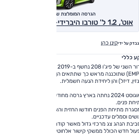
הגרסה המומלצת של אוטו
אוט', 1.2 ל' טורבו היברידי-מתון, GT 2026
קינן כהן
נבדק על ידי
ע כללי
הדור השני של פיג'ו 208 נחשף ב-2019 ומתבסס על פלטפורמה
(EMP1) שתוכננה מראש כך שתתאים הן ליחידות הנעה מסורתיות
זין, דיזל) והן ליחידת הנעה חשמלית.
באוגוסט 2024 נחתה בארץ גרסה מחודשת, לאחר שה-208
יחת פנים.
סגרת מתיחת הפנים חודשו החזית והאחוריים, עם יחידות תאורה,
שים וסמלים עדכניים.
בסביבת הנהג צג מרכזי גדול מאשר קודמו, "10 מחליף "7, מערך
ול חדש הכולל ממשקי קישור אלחוטיים ועוד.