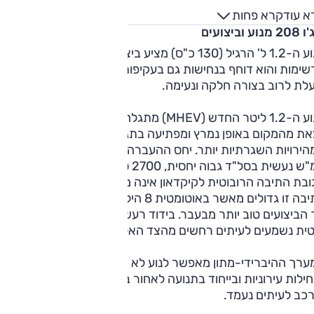
א עוד
קרא פחות
נוע וביצועים
מנוע ה-1.2 ל' הרגיל (130 כ"ס) מציע ביצועים טובים מאוד. התאוצו
ימות והוא דוחף בנחישות גם בעקיפות מהירות. תיבת ההילוכים
עלת לרוב בצורה חלקה ונעימה.
מנוע ה-1.2 ליטר החדש (MHEV) מתגלה כמאוד אפקטיבי. ה-208
את מהמקום באופן נמרץ ומפתיעה בתגובה זריזה בייחוד באזורי
המהירויות השגרתיות יותר. יחס ההעברה הכולל קצר, ו
ש נעשית בסל"ד גבוה יחסית, 2700 סל"ד.
בת התיבה הרובוטית לקיקדאון אינה מהירה. הפערים בין ההילוכי
בתיבה זו גדולים מאשר באוטומטית 8 הילוכים של המנוע הקודם, 
הביצועים טוב יותר מבעבר. בידוד רעשי המנוע טוב ורק בנסיעה
טית נשמעים לעיתים רחשים מהצד האלקטרוני.
ערך ההיברידי-מתון מאפשר לנוע לא מעט על חשמל. עם זאת,
ילות עירוניות ובייחוד בתנועה לאחור בחניות הפעולה אינה חלקה
רכב לעיתים נעמד.