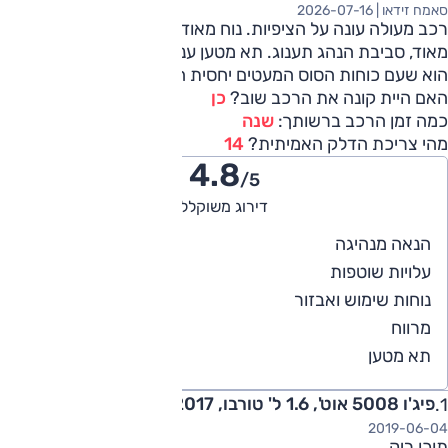
סאמח זידאו |
2026-07-16
רכב מעולה עונה על הציפיות. נוח מאוד, חסכוני, מפרט עשיר
מאוד, סביבת הנהג תענוג. תא מטען ענק. המינוס היחיד והבולט
הוא שעם כוחות הסוס המעטים יחסית הרכב לא חזק במיוחד
האם היית קונה את הרכב שוב?
כן
כמה זמן הרכב ברשותך:
שנה
מהי צריכת הדלק האמיתית?
14
4.8
/5
דירוג משוקלל
5
הנאה מנהיגה
5
עלויות שוטפות
4
נוחות שימוש ואבזור
5
מרווח
5
תא מטען
פיג'ו 5008 אוט', 1.6 ל' טורבו, Premium 2017
2019-06-04
תוכן ריק