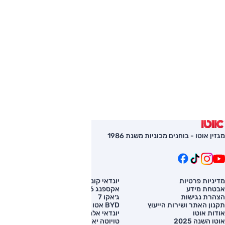
מגזין אוטו - בוחנים מכוניות משנת 1986
מדיניות פרטיות
יונדאי קונה
השוואת רכב
אבטחת מידע
אקספנג G6
רכב חדש
הצהרת נגישות
ג׳אקו 7
מחירון רכב
תקנון האתר ושירות הייעוץ
BYD אטו 3
מימון לרכב
אודות אוטו
יונדאי אלנטרה
אוטו השנה 2025
טויוטה יאריס קרוס