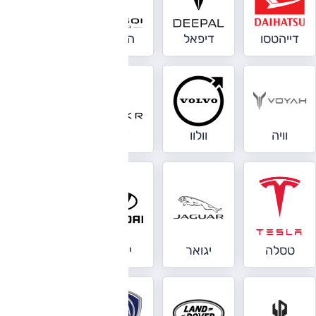
דייהטסו
דיפאל
הונגצ'י
הונדה
וויה
וולוו
זיקר
טויוטה
לינק אנד
טסלה
יגואר
יונדאי
קו