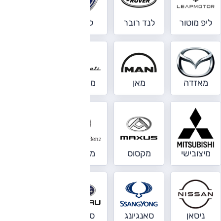
ליפ מוטור
לנד רובר
לנצ'יה
לקסוס
מאזדה
מאן
מזראטי
מיני
מיצובישי
מקסוס
מרצדס
ניאו
ניסאן
סאנגיונג
סובארו
סוזוקי