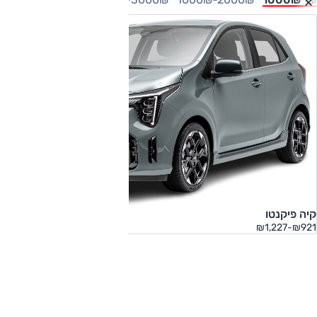
קיה פיקנטו
₪921-₪1,227