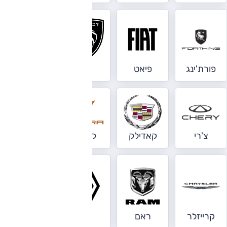
פורת'ינג
פיאט
פיג'ו
פרארי
צ'רי
קאדילק
קופרה
קיה
קרייזלר
ראם
רנו
שברולט