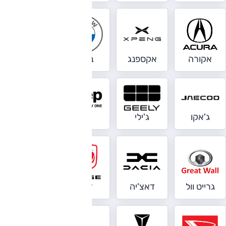
אקורה
אקספנג
ב.מ.וו
בנטלי
ג'אקו
ג'ילי
ג'יפ
ג'נסיס
גרייט וול
דאצ'יה
דודג'
דונגפנג