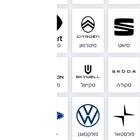
סיאט
סיטרואן
סמארט
סנטרו
סקודה
סקייוול
פאריזון
פוטון
פולסטאר
פולקסווגן
פורד
פורשה