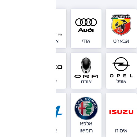
אבארט
אודי
אוואטר
אומודה
אופל
אורה
איווקו
אינפיניטי
אלפא
אסטון
איסוזו
רומיאו
אלפין
מרטין