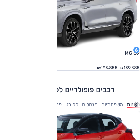
MG S9
₪189,888-₪198,888
רכבים פופולריים לפי קטגוריה
קטנות
משפחתיות
מנהלים
ספורט
פנאי-שטח
מיניוונים
טנדרים