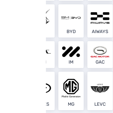
EVEASY
DS
BYD
AIWAYS
KGM
JAC
IM
GAC
WEY
SERES
MG
LEVC