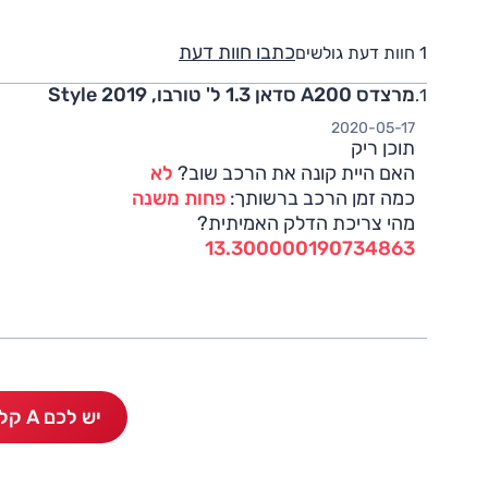
כתבו חוות דעת
1 חוות דעת גולשים
מרצדס A200 סדאן 1.3 ל' טורבו, Style 2019
2020-05-17
תוכן ריק
האם היית קונה את הרכב שוב?
לא
כמה זמן הרכב ברשותך:
פחות משנה
מהי צריכת הדלק האמיתית?
13.300000190734863
יש לכם A קלאס סדאן? כתבו חוות דעת