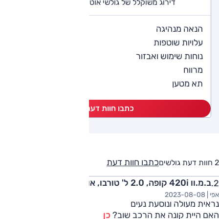
דירוג משוקלל של גולשי אוטו (2 חוות דעת)
5
הנאה מנהיגה
4
עלויות שוטפות
5
נוחות שימוש ואבזור
5
מרווח
5
תא מטען
כתבו חוות דעת
כתבו חוות דעת
2 חוות דעת גולשים
ב.מ.וו 420i קופה, 2.0 ל' טורבו, אוט', M-Sport 2023
אפי |
2023-08-08
נראית מעולה ונוסעת נעים
האם היית קונה את הרכב שוב?
כן