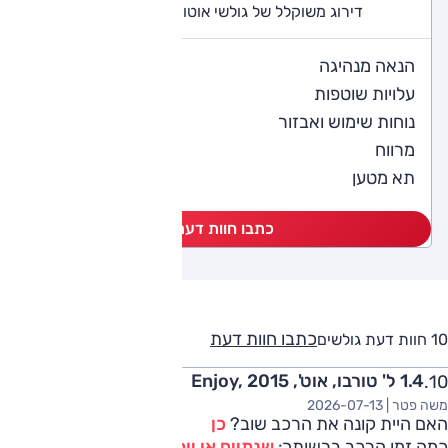
דירוג משוקלל של גולשי אוטו (10 חוות דעת)
4.8
הנאה מנהיגה
4
עלויות שוטפות
4.6
נוחות שימוש ואבזור
4.6
מרווח
4.2
תא מטען
כתבו חוות דעת
כתבו חוות דעת
10 חוות דעת גולשים
1.4 ל' טורבו, אוט', Enjoy, 2015
משה פטר |
2026-07-13
האם היית קונה את הרכב שוב?
כן
כמה זמן הרכב ברשותך:
שנתיים או יותר