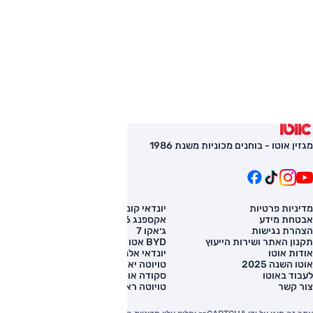
מגזין אוטו - בוחנים מכוניות משנת 1986
מדיניות פרטיות
יונדאי קונה
השוואת רכב
אבטחת מידע
אקספנג G6
רכב חדש
הצהרת נגישות
ג׳אקו 7
מחירון רכב
תקנון האתר ושירות הייעוץ
BYD אטו 3
מימון לרכב
אודות אוטו
יונדאי אלנטרה
אוטו השנה 2025
טויוטה יאריס קרוס
לעבוד באוטו
סקודה אוקטביה
צור קשר
טויוטה ראב 4