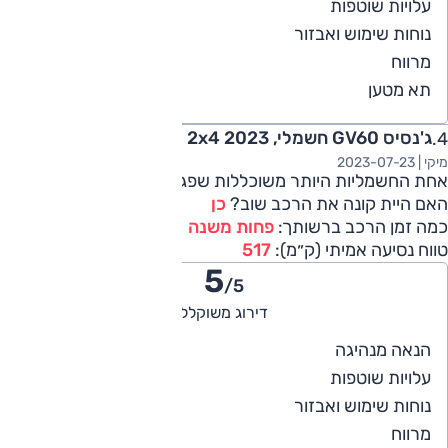
4
עלויות שוטפות
5
נוחות שימוש ואבזור
5
מרווח
5
תא מטען
ג'נסיס GV60 חשמלי, Elegant, 2x4 2023
מיקי |
2023-07-23
אחת החשמליות היותר משוכללות שפגשתי, מפנקת ונוחה
האם היית קונה את הרכב שוב?
כן
כמה זמן הרכב ברשותך:
פחות משנה
טווח נסיעה אמיתי (ק״מ):
517
5
/5
דירוג משוקלל
5
הנאה מנהיגה
4
עלויות שוטפות
5
נוחות שימוש ואבזור
5
מרווח