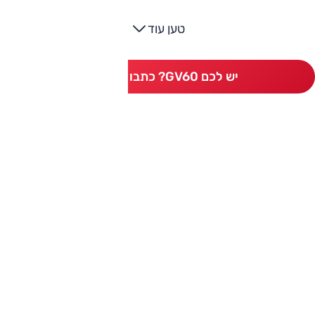
טען עוד
יש לכם GV60? כתבו חוות דעת
ותגים מתחרים