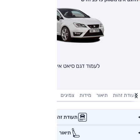
לעמוד דגם סיאט איביזה
תעודת זהות
תיאור
מידות
צמיגים
מנוע וביצועים
טעינה חשמל
תעודת זהות
תיאור