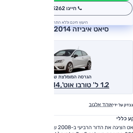
חייגו 3262
*
היעוץ חינם וללא התחייבות
סיאט איביזה 2014 חוות דעת
הגרסה המומלצת של אוטו
1.2 ל' טורבו אוט',Style 2014
אוהד אלגוב
נבדק על ידי
ע כללי
סיאט הציגה את הדור הרביעי ב-2008 שהגיע לישראל בפברואר