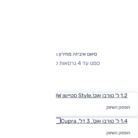
סיאט איביזה מחירון וגרסאות
סמנו עד 4 גרסאות להשוואה
החזר חודשי
1.2 ל' טורבו אוט',Style סטיישן FLOW
לקבלת הצעת
הופסק השיווק
מימון
1.4 ל' טורבו אוט', 3 דל', Cupra
לקבלת הצעת
הופסק השיווק
מימון