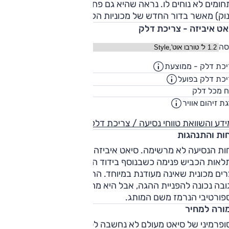
ומים לא נוחים לו. נראה שהיא גם פחות מעודנת (בייחוד בזחילה
ינוק) מאשר בדור החדש של מכוניות הקבוצה. צריכת הדלק מעולה
אט איביזה - צריכת דלק
סה
כת דלק - ממוצעת
18.9
ק"מ/ליט
כת דלק בפועל
15.3
ק"מ/ליט
45
ח מכל דלק
ליט
ת זיהום אוויר
4
דע והשוואת טווחי נסיעה / צריכת דלק
חות והתנהגות
נוחות הנסיעה לא מרשימה. סיאט איביזה 2014 מעבירה יותר מדי
לאות הכביש פנימה כשבנוסף בידוד הרעשים (כביש, רוח ומנוע)
רים מכונית שאינה מעודנת במיוחד. התנהגות הכביש טובה עם
ובה נכונה להפניית ההגה, אבל היא מחסירה את הניחוח
פורטיבי הנרמז משם המותג.
ורה למחיר
ופרמיני של סיאט מעולם לא נחשבה לטובה בקבוצתה, ובגילה