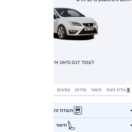
לעמוד דגם סיאט איביזה
תעודת זהות
תיאור
מידות
צמיגים
מנוע וביצועים
טעינה חשמל
תעודת זהות
תיאור