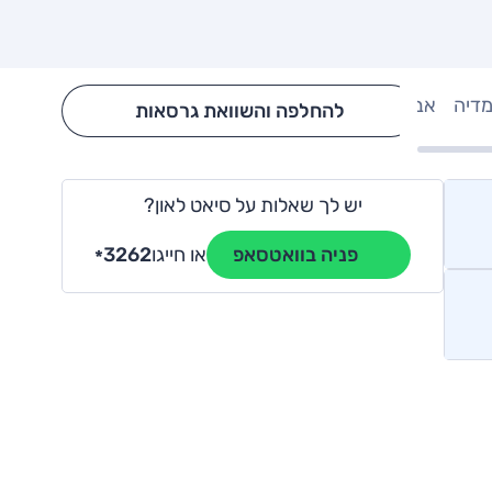
מדיה
אבזור
Hide config section
להחלפה והשוואת גרסאות
יש לך שאלות על סיאט לאון?
או חייגו
3262
פניה בוואטסאפ
*