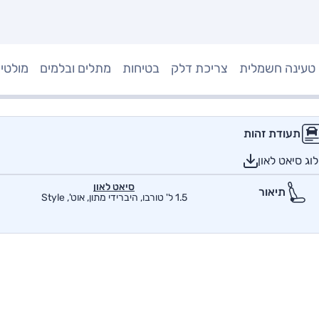
טעינה חשמלית
צריכת דלק
בטיחות
מתלים ובלמים
מולטי
תעודת זהות
ג סיאט לאון
סיאט לאון
תיאור
1.5 ל' טורבו, היברידי מתון, אוט', Style