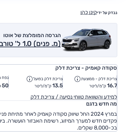
קינן כהן
נבדק על ידי
הגרסה המומלצת של אוטו
(מ. פנים) 1.0 ל' טורבו, אוט', Selection 2024
סקודה קאמיק - צריכת דלק
נפח מ
צריכת דלק - ממוצעת
צריכת דלק בפועל
50
13.5
16.7
ק"מ/ליטר
ק"מ/ליטר
ל
למידע והשוואת טווחי נסיעה / צריכת דלק
מה חדש בדגם
במרץ 2024 החל שיווק סקודה קאמיק לאחר מתיחת
בכ-8,000 שקלים.