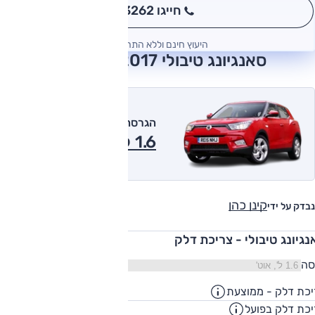
חייגו 3262
*
היעוץ חינם וללא התחייבות
סאנגיונג טיבולי 2017 חוות דעת
הגרסה המומלצת של אוטו
1.6 ל', אוט' 2017
קינן כהן
נבדק על ידי
נגיונג טיבולי - צריכת דלק
סה
כת דלק - ממוצעת
13.9
ק"מ/ליט
כת דלק בפועל
10.5
ק"מ/ליט