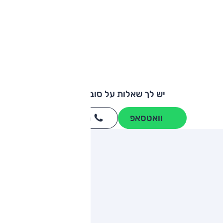
יש לך שאלות על סובארו B3?
וואטסאפ
חייגו
3262
*
ותגים מתחרים