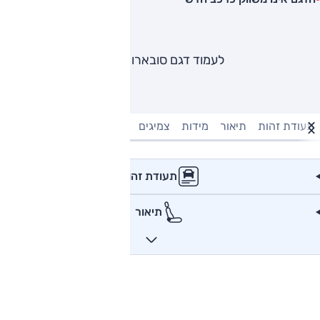
לעמוד דגם סובארו B3
תעודת זהות
תיאור
מידות
צמיגים
מנוע וביצועים
טעינה חשמל
תעודת זהות
תיאור