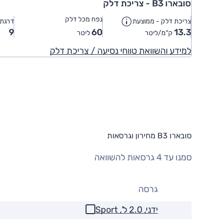
סובארו B3 - צריכת דלק
נפח מכל דלק
צריכת דלק - ממוצעת
דרגת ז
9
60
13.3
ק"מ/ליטר
ליטר
למידע והשוואת טווחי נסיעה / צריכת דלק
סובארו B3 מחירון וגרסאות
סמנו עד 4 גרסאות להשוואה
גרסה
ידני, 2.0 ל', Sport