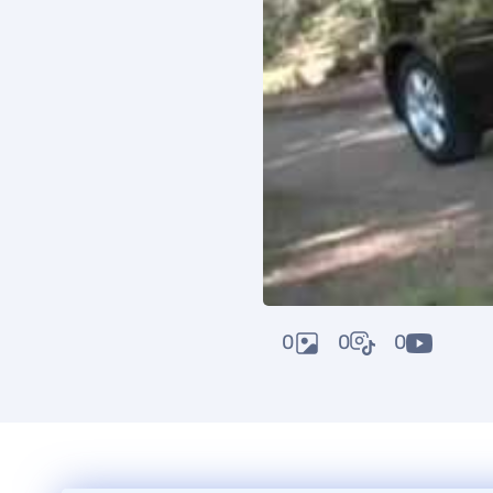
0
0
0