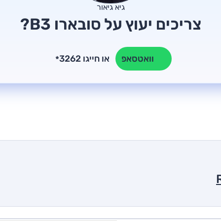
גיא גיאור
צריכים יעוץ על סובארו B3?
או חייגו 3262
וואטסאפ
*