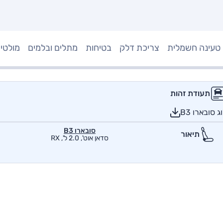
טעינה חשמלית
צריכת דלק
בטיחות
מתלים ובלמים
מולטי
תעודת זהות
סובארו B3
סובארו B3
תיאור
סדאן אוט', 2.0 ל', RX