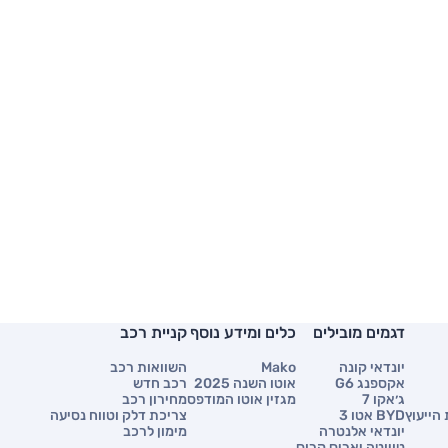
דגמים מובילים
כלים ומידע נוסף
קניית רכב
יונדאי קונה
Mako
השוואות רכב
אקספנג G6
אוטו השנה 2025
רכב חדש
ג׳אקו 7
מגזין אוטו המודפס
מחירון רכב
הייעוץ
BYD אטו 3
צריכת דלק וטווח נסיעה
יונדאי אלנטרה
מימון לרכב
טויוטה יאריס קרוס