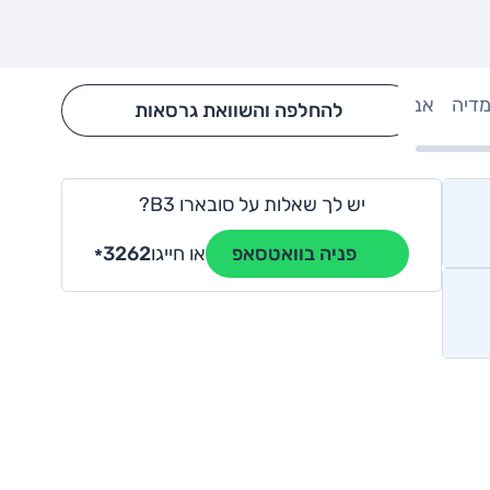
מדיה
אבזור
Hide config section
להחלפה והשוואת גרסאות
יש לך שאלות על סובארו B3?
או חייגו
3262
פניה בוואטסאפ
*