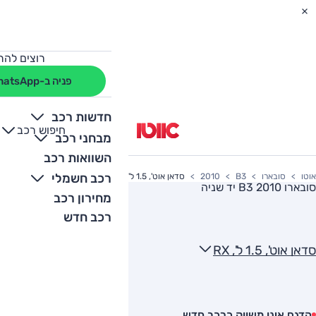
רוצים להת
פניה ב-WhatsApp
חדשות רכב
חיפוש רכב
+
-
מבחני רכב
השוואות רכב
רכב חשמלי
אוטו
סובארו
B3
2010
סדאן אוט', 1.5 ל', RX
סובארו B3 2010
יד שניה
מחירון רכב
רכב חדש
סדאן אוט', 1.5 ל', RX
הדגם אינו משווק כרכב חדש