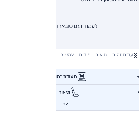
לעמוד דגם סובארו B3
תעודת זהות
תיאור
מידות
צמיגים
מנוע וביצועים
טעינה חשמל
תעודת זהות
תיאור