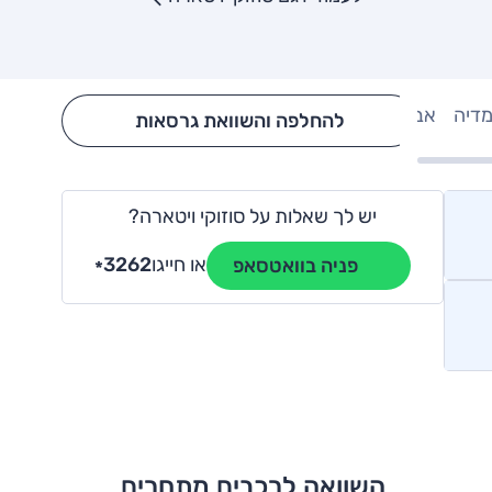
מדיה
אבזור
Hide config section
להחלפה והשוואת גרסאות
יש לך שאלות על סוזוקי ויטארה?
או חייגו
3262
פניה בוואטסאפ
*
השוואה לרכבים מתחרים