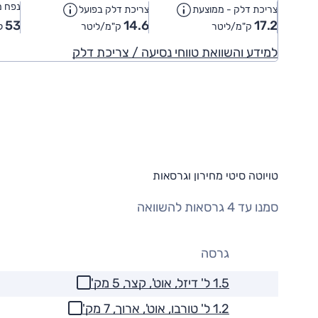
נפח מ
צריכת דלק - ממוצעת
צריכת דלק בפועל
53
14.6
17.2
ק"מ/ליטר
ק"מ/ליטר
ל
למידע והשוואת טווחי נסיעה / צריכת דלק
טויוטה סיטי מחירון וגרסאות
סמנו עד 4 גרסאות להשוואה
גרסה
1.5 ל' דיזל, אוט', קצר, 5 מק'
1.2 ל' טורבו, אוט', ארוך, 7 מק'