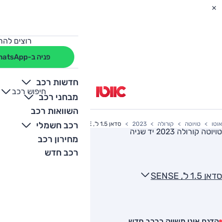
רוצים להת
פניה ב-WhatsApp
חדשות רכב
חיפוש רכב
+
-
מבחני רכב
השוואות רכב
רכב חשמלי
אוטו
טויוטה
קורולה
2023
סדאן 1.5 ל', SENSE
טויוטה קורולה 2023
יד שניה
מחירון רכב
רכב חדש
סדאן 1.5 ל', SENSE
הדגם אינו משווק כרכב חדש