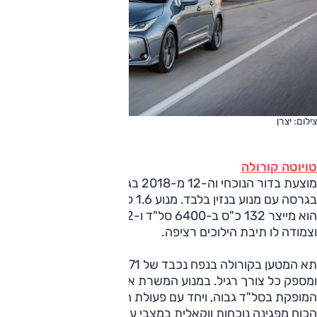
צילום: יצרן
טויוטה קורולה
מוצעת בדור הנוכחי וה-12 מ-2018 בגרסה היברידית וגם
בגרסה עם מנוע בנזין בלבד. מנוע 1.6 ליטר זה הוא אטמוספרי,
הוא מייצר 132 כ"ס ב-6400 סל"ד ו-16.2 קג"מ ב-4200 סל"ד
וצמודה לו תיבת הילוכים רציפה.
תא המטען בקורולה בנפח נכבד של 471 ליטרים, והוא שימושי
ומספק כל צורך רגיל. במנוע המשרת את הרכב רצועת כוח צרה
המופקת בסל"ד גבוה, ויחד עם פעולת התיבה הרציפה יחידת
הכוח מפגינה נוכחות ווקאלית במצבי עומס, עניין הבולט באופן