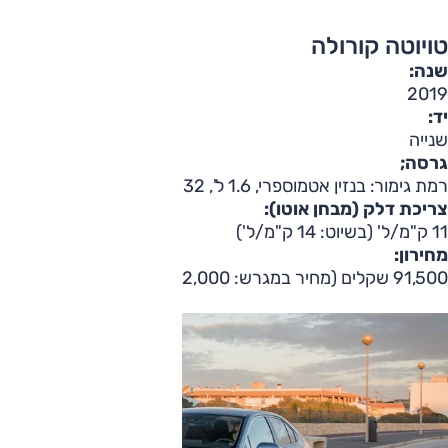
טויוטה קורולה
שנה:
2019
יד:
שנייה
גרסה;
רמת גימור: בנזין אטמוספרי, 1.6 ל', 132 כ"ס; 'סאן'
צריכת דלק (מבחן אוטו):
11 ק"מ/ל' (בשיוט: 14 ק"מ/ל')
מחירון:
91,500 שקלים (מחיר במגרש: 92,000 שקלים)