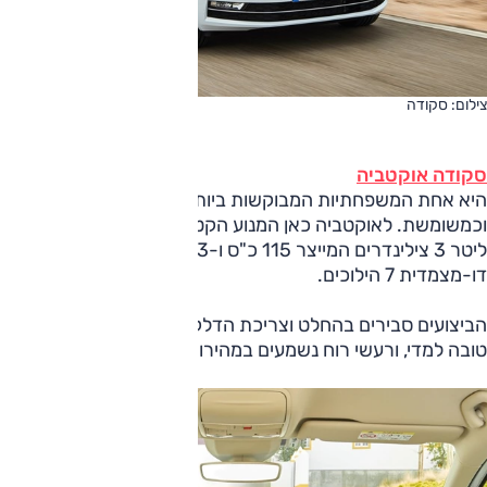
צילום: סקודה
סקודה אוקטביה
היא אחת המשפחתיות המבוקשות ביותר בישראל, כחדשה
וכמשומשת. לאוקטביה כאן המנוע הקטן בהיצע, טורבו-בנזין 1.0
ליטר 3 צילינדרים המייצר 115 כ"ס ו-20.3 קג"מ וצמודה לו תיבה
דו-מצמדית 7 הילוכים.
הביצועים סבירים בהחלט וצריכת הדלק מכובדת. נוחות הנסיעה
טובה למדי, ורעשי רוח נשמעים במהירויות גבוהות.