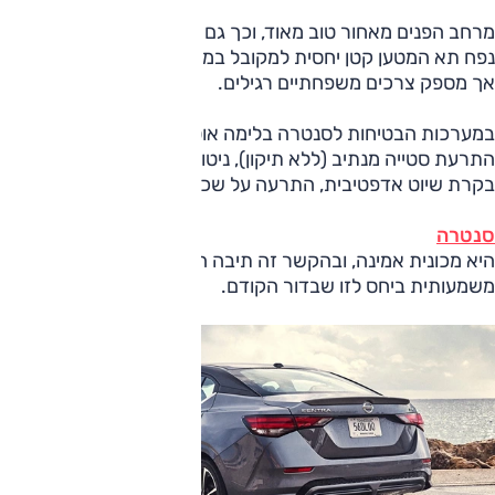
מרחב הפנים מאחור טוב מאוד, וכך גם מרווחי הרגליים והראש.
נפח תא המטען קטן יחסית למקובל במשפחתיות, 405 ליטרים,
אך מספק צרכים משפחתיים רגילים.
במערכות הבטיחות לסנטרה בלימה אוטונומית גם מאחור,
התרעת סטייה מנתיב (ללא תיקון), ניטור היקפי של שטחים מתים
בקרת שיוט אדפטיבית, התרעה על שכחת ילדים ועוד.
סנטרה
היא מכונית אמינה, ובהקשר זה תיבה ההילוכים שלה משופרת
משמעותית ביחס לזו שבדור הקודם.