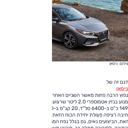
צילום: ניסאן
דגם זה של
ניסאן
נפוץ הרבה פחות מאשר השניים האחרים בסקירה זאת. לסנטרה
מנוע בנזין אטמוספרי 2.0 ליטר שרצועת הכוח שלו בסל"ד גבוה –
149 כ"ס ב-6400 סל"ד, 20 קג"מ ב-4400 סל"ד – ויחד עם
תיבה רציפה פעולת יחידת הכוח הזאת נשמעת תחת עומס. עם
זאת, הביצועים נאים, גם בגלל נפח המנוע, גם הודות ליעילות