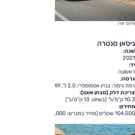
צילום: יצרן
ניסאן סנטרה
שנה:
2021
יד:
ראשונה
גרסה;
רמת גימור: בנזין אטמוספרי, 2.0 ל', 149 כ"ס; 'SV'
צריכת דלק (מבחן אוטו):
10.3 ק"מ/ל' (בשיוט: 13 ק"מ/ל')
מחירון:
104,500 שקלים (מחיר במגרש: 95,000 שקלים)