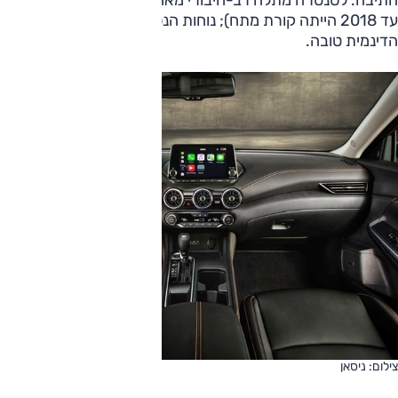
התיבה. לסנטרה מתלה רב-חיבורי מאחור (בדור שקדם ושירת
עד 2018 הייתה קורת מתח); נוחות הנסיעה ראויה, והיכולת
הדינמית טובה.
צילום: ניסאן