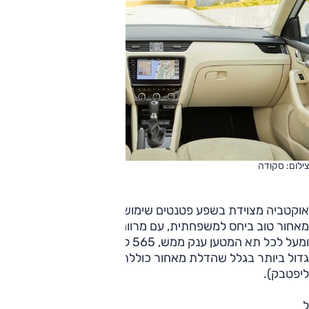
צילום: סקודה
אוקטביה מצוידת בשפע פטנטים שימושיים ובעיקר המרחב
מאחור טוב ביחס למשפחתית, עם מרווחי רגליים וראש משובחים
ומעל לכל תא המטען ענק ממש, 565 ליטרים. פתח ההטענה
גדול ביותר בגלל שהדלת מאחור כוללת גם את השמשה (מבנה
ליפטבק).
ל