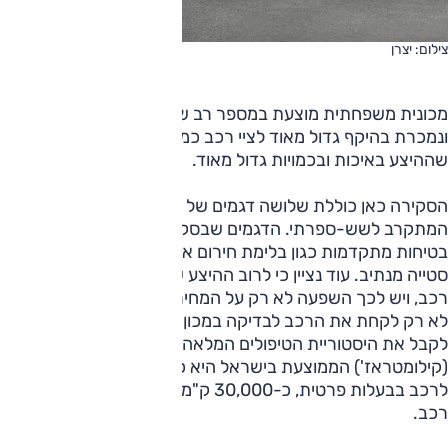
צילום: יצרן
מכונית משפחתית מוצעת במספר רב של דגמים וגרסאות,
ונמכרת בהיקף גדול מאוד לציי רכב כמו-גם ללקוחות פרטיים, כך
שההיצע באיכות ובכמויות גדול מאוד.
הסקירה כאן כוללת שלושה דגמים של משפחתיות כאלה, במחיר
המתקרב לשש-ספרתי. הדגמים שבסקירה מצוידים במערכות
בטיחות מתקדמות כגון בלימת חירום אוטונומית, התרעה על
סטייה מנתיב. עוד נציין כי לרוב ההיצע של דגמים אלה בא מציי
רכב, ויש לכך השפעה לא רק על המחיר עצמו, אלא גם בהכרח
לא רק לקחת את הרכב לבדיקה במכון המתמחה בכך אלא גם
לקבל את היסטוריית הטיפולים המלאה שלו. נציין כי הנסועה
(קילומטראז') הממוצעת בישראל היא כ-15,000 ק"מ בשנה
לרכב בבעלות פרטית, כ-30,000 ק"מ למכונית ששירתה בצי
רכב.