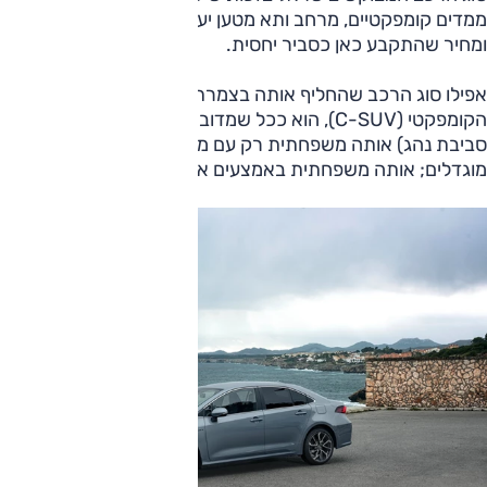
ממדים קומפקטיים, מרחב ותא מטען יעילים, ביצועים נאותים
ומחיר שהתקבע כאן כסביר יחסית.
אפילו סוג הרכב שהחליף אותה בצמרת הביקוש, רכב הפנאי
הקומפקטי (C-SUV), הוא ככל שמדובר בבסיס (רצפה, מכלולים,
סביבת נהג) אותה משפחתית רק עם מרווח גחון וגובה כולל
מוגדלים; אותה משפחתית באמצעים אחרים.