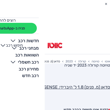
רוצים להת
פניה ב-WhatsApp
חדשות רכב
חיפוש רכב
+
-
מבחני רכב
השוואות רכב
רכב חשמלי
אוטו
טויוטה
קורולה
2023
סדאן (מ. פנים) 1.8 ל' היברידי, SENSE
טויוטה קורולה 2023
יד שניה
מחירון רכב
רכב חדש
סדאן (מ. פנים) 1.8 ל' היברידי, SENSE
הדגם אינו משווק כרכב חדש