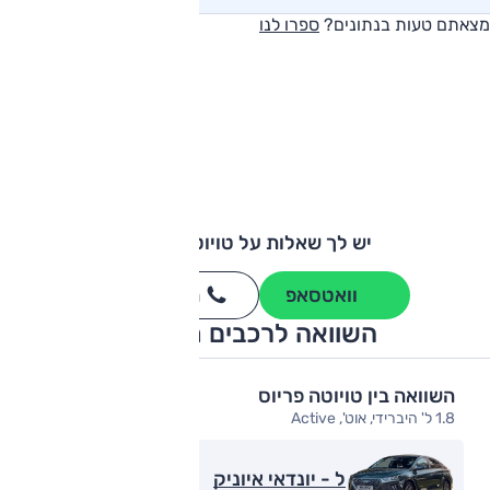
מצאתם טעות בנתונים?
ספרו לנו
יש לך שאלות על טויוטה פריוס?
וואטסאפ
חייגו
3262
*
השוואה לרכבים מתחרים
השוואה בין טויוטה פריוס
1.8 ל' היברידי, אוט', Active
ל - יונדאי איוניק