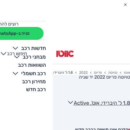
רוצים להת
פניה ב-WhatsApp
חדשות רכב
חיפוש רכב
+
-
מבחני רכב
השוואות רכב
רכב חשמלי
אוטו
טויוטה
פריוס
2022
1.8 ל' היברידי, אוט', Active
טויוטה פריוס 2022
יד שניה
מחירון רכב
רכב חדש
1.8 ל' היברידי, אוט', Active
הדגם אינו משווק כרכב חדש