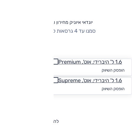
יונדאי איוניק מחירון וגרסאות
סמנו עד 4 גרסאות להשוואה
החזר חודשי
1.6 ל' היברידי, אוט', Premium
החל מ-₪
1,898
הופסק השיווק
1.6 ל' היברידי, אוט', Supreme
החל מ-₪
1,872
הופסק השיווק
להורדת קטלוג יונדאי איוניק