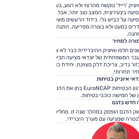
וניק 'רייד' נוקשה מהרצוי ולא רגוע, בעיקר בנסיעה עירונית;
יעה בינעירונית, המצב טוב יותר, אבל גם שם מורגש מחסור בריסו
סיעה על כביש גלי. בידוד הרעשים מוצלח כשרק רעשי כביש
דרים במעט ולא בצורה מפריעה. התנהגות הכביש טובה, ועל גבול
הנה.
ורה למחיר
ים חלפו ואיוניק ההיברידית כבר לא צעירה. ועדיין, על אף הזמן
בר המשפחתית של יונדאי מציעה חבילה מוצלחת בזכות שילוב ש
ור נדיב, צריכת דלק מצוינת, יחידת כוח יעילה, אחריות מוארכת,
יר תחרותי.
דאי איוניק בטיחות
ארגון הבטיחות EuroNCAP בחן את הדגם בשנת 2016 והעניק לה
ן של חמישה כוכבי בטיחות.
 חדש בדגם
וק הדגם הופסק במהלך שנה זו. מחליפה את האיוניק יונדאי
נטרה שמגיעה עם מערך היברידי.