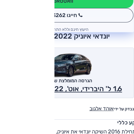
וואטסאפ
חייגו 3262
*
היעוץ חינם וללא התחייבות
יונדאי איוניק 2022 חוות דעת
הגרסה המומלצת של אוטו
1.6 ל' היברידי, אוט', Premium 2022
אוהד אלגוב
נבדק על ידי
ע כללי
בתחילת 2016 השיקה יונדאי את איוניק, ההיברידית הראשונה שלה.