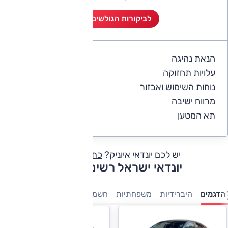
לביקורות הגולשים (8)
הנאת נהיגה
5
עלויות תחזוקה
4.1
נוחות השימוש ואבזור
4.9
מרווח ישיבה
5
תא המטען
5
יש לכם יונדאי איוניק?
כתבו חוות דעת
יונדאי ישראל רשימת דגמים
הדגמים
היברידיות
משפחתיות
חשמלי
פנאי-שטח
מנהלים
מ