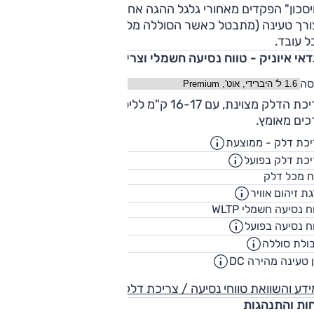
סכון" הפקדים מאחורי גלגל ההגה אחראים למינון בלימת המנוע
ורך טעינה (מתבטל כאשר הסוללה מלאה). זה דורש הסתגלות
ל עובד.
דאי איוניק - טווח נסיעה חשמלי וצריכת דלק
סה
צריכת הדלק מצוינת, עם 16-17 ק"מ לליטר בממוצע במסגרת מבחן
כים מאומץ.
כת דלק - ממוצעת
23.7
ק"מ/ליט
כת דלק בפועל
20.1
ק"מ/ליט
45
ח מכל דלק
ליט
ת זיהום אוויר
311
ח נסיעה חשמלי WLTP
ק"
ח נסיעה בפועל
268
ק"
ולת סוללה
38.3
קוט"
 טעינה מהירה DC
00:57
שעו
דע והשוואת טווחי נסיעה / צריכת דלק
חות והתנהגות