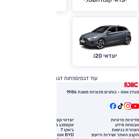
יונדאי קונה חשמלי
יונדאי i10
יונדאי i20
עוד דגמים
פחות דגמים
מגזין אוטו - בוחנים מכוניות משנת 1986
מדיניות פרטיות
יונדאי קונה
השוואת רכב
אבטחת מידע
אקספנג G6
רכב חדש
הצהרת נגישות
ג׳אקו 7
מחירון רכב
תקנון האתר ושירות הייעוץ
BYD אטו 3
מימון לרכב