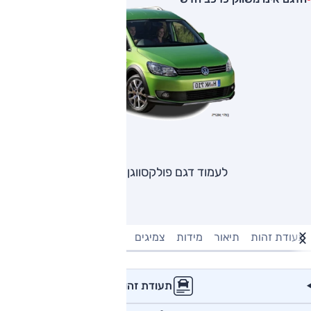
לעמוד דגם פולקסווגן קאדי
תעודת זהות
תיאור
מידות
צמיגים
מנוע וביצועים
טעינה חשמל
תעודת זהות