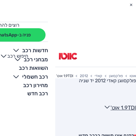
רוצים להת
פניה ב-WhatsApp
חדשות רכב
חיפוש רכב
+
-
מבחני רכב
השוואות רכב
רכב חשמלי
אוטו
פולקסווגן
קאדי
2012
1.9TDI אוט'
פולקסווגן קאדי 2012
יד שניה
מחירון רכב
רכב חדש
1.9TDI אוט'
הדגם אינו משווק כרכב חדש