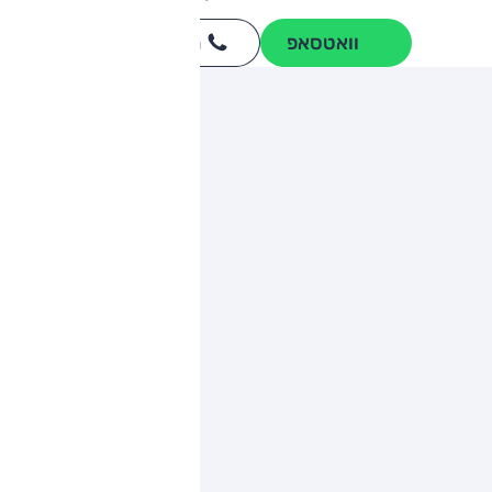
וואטסאפ
חייגו
3262
*
ותגים מתחרים