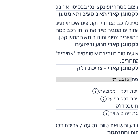
אחר בכדי לחזור לתא מטען בעל נפח מצוין). כאמור, מעבר ליכולת
צוב מסחרי ופונקציונלי בבסיסו, אך בפירוש נאה ביחס למתחרות.
את משאות טובה, מציע הפולקסווגן קאדי יכולות טובות – המנוע
לקסווגן קאדי תא נוסעים ותא מטען
נעים וחזק מספיק (ונהנה מאפשרות לתיבת DSG אוטומטית),
ית לרכב מסחרי הקוקפיט איכותי נעים ומרווח, אך מעבר למושביי
נהגות הכביש בטוחה ורק נוחות הנסיעה נפגעת ממתלים
חוריים מסגיר מייד את היותו רכב מסחרי. הספסל השלישי בגרסת
סחריים" נוקשים שמשתפרים רק כשהרכב עמוס.
קסווגן קאדי מנוע וביצועים
ועים טובים ותיבה אוטומטית "אמיתית" מספקים לו יתרון על
תחרים.
לקסווגן קאדי - צריכת דלק
סה
כת דלק - ממוצעת
15.1
ק"מ/ליט
כת דלק בפועל
12.2
ק"מ/ליט
60
ח מכל דלק
ליט
ת זיהום אוויר
דע והשוואת טווחי נסיעה / צריכת דלק
חות והתנהגות