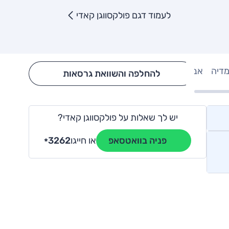
לעמוד דגם פולקסווגן קאדי
מדיה
אבזור
Hide config section
להחלפה והשוואת גרסאות
יש לך שאלות על פולקסווגן קאדי?
או חייגו
3262
פניה בוואטסאפ
*