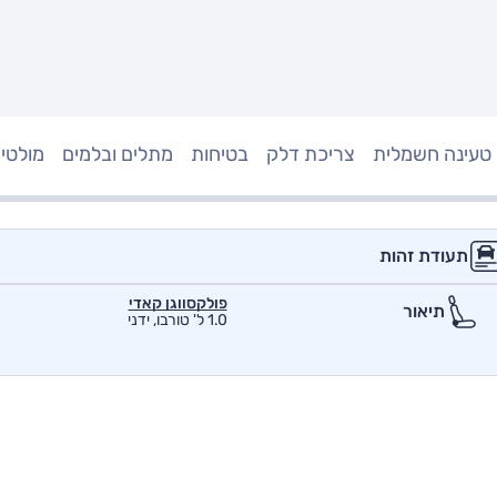
טעינה חשמלית
צריכת דלק
בטיחות
מתלים ובלמים
מולטי
תעודת זהות
פולקסווגן קאדי
תיאור
1.0 ל' טורבו, ידני