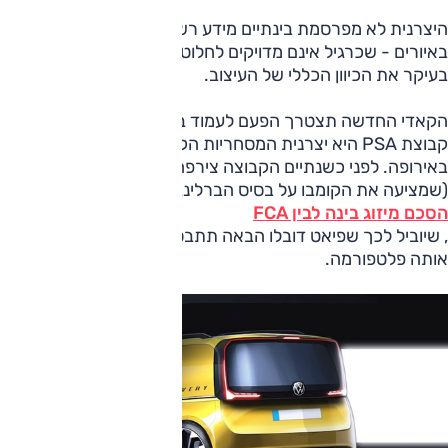
היצרנית לא מפרסמת בינתיים מידע רשמי כלשהו, ומסתפקת
באיורים - שכרגיל אינם מדויקים לחלוטין בפרופורציות וממחישים
בעיקר את הכיוון הכללי של העיצוב.
הקאדי החדשה תצטרך הפעם לעמוד בתחרות קשה במיוחד -
קבוצת PSA היא יצרנית המסחריות הקלות הגדולה ביותר
באירופה. לפני כשנתיים הקבוצה צירפה לשורותיה גם את אופל
(שמציעה את הקומבו על בסיס הברלינגו) ולאחרונה נחתם
הסכם מיזוג בינה לבין FCA
, שיוביל לכך שפיאט דובלו הבאה תתבסס אף היא כנראה על
אותה פלטפורמה.