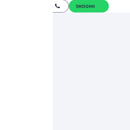
וואטסאפ
חייגו
3262
*
ותגים מתחרים