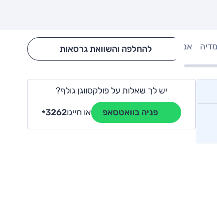
מדיה
אבזור
Hide config section
להחלפה והשוואת גרסאות
יש לך שאלות על פולקסווגן גולף?
או חייגו
3262
פניה בוואטסאפ
*