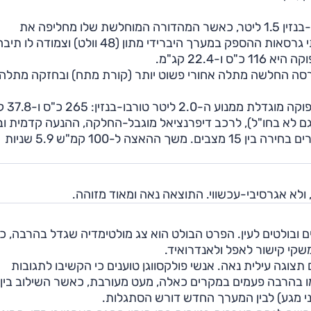
פולקסווגן גולף המחודשת מוצעת בישראל עם מנוע טורבו-בנזין 1.5 ליטר, כאשר המהדורה המוחלשת שלו מחליפה את
הטורבו-בנזין 1.0 ליטר שהוצע בעבר. מנוע זה מצויד בשתי גרסאות ההספק במערך היברידי מתון (48 וולט) וצמודה לו 
פוקה היא 150 כ"ס ו-25.5 קג"מ. בגרסה החלשה מתלה אחורי פשוט יותר (קורת מתח) ובחזקה מתלה
בהמשך נחתה כאן גם גרסת I
 לא מוצעת כלל, גם לא בחו"ל), לרכב דיפרנציאל מוגבל-החלקה, ההנעה קדמית ו
הזעזועים מתקדמים מבעבר, נשלטים אלקטרונית ומאפשרים בחירה בין 15 מצבים. משך ההאצה ל-100 קמ"ש 5.9 שניות
ולא אגרסיבי-עכשווי. התוצאה נאה ומאוד מזוהה.
ים ובולטים לעין. הפרט הבולט הוא צג מולטימדיה שגדל בהרבה, כ
צוגה עילית נאה. אנשי פולקסווגן טוענים כי הקשיבו לתגובות
 בהרבה פעמים במקרים כאלה, מעט מעורבת, כאשר השילוב בין
ני מגע) לבין המערך החדש דורש הסתגלות.