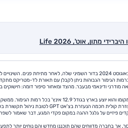
פולקסווגן גולף היא מכונית משפחתית שהוצגה בישראל באוגוסט 2024 בדור השמיני שלה, לאחר מתיחת פנים. השינ
, וברמות הגימור הגבוהות ניתן לקבלן עם תאורת לד-מטריקס מתקד
ה מודרני ודינאמי מבעבר. מהצד ומאחור סיפור דומה: חישוקים בע
הקו ממשיך גם בסביבת הנהג; מסך המולטימדיה נותר במקומו והוא יוצע בארץ בגודל 12.9 אינץ' בכל רמות הגימור. ממשק
המערכת הוא מהדור החדש של היצרנית (MIB4), כולל עוזרת קולית חכמה הנעזרת בצ'אט GPT לטובת ני
קדים פיזיים על גלגל ההגה במקום פקדי המגע, דבר שאמור לשפר
, אך בחברה מדווחים שהם תוכננו מחדש והם נוחים יותר לתפעול