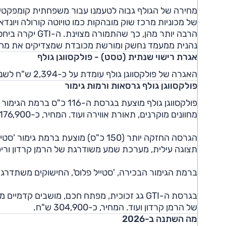
מחירה של הגולף גבוה לטעמנו עבור משפחתית קומפקטית 
של מכוניות מרכז שוק מובהקות כמו טויוטה קורולה ויונדא
הרבה יותר מהן, 
נהנית ממעמד נחשק ומורשת מכובדת שמצדיקים את מחי
אגרת רישוי שנתית (טסט) - פולקסווגן גולף
האגרה של פולקסווגן גולף עומדת על כ-2,394 ש"ח לשנה, וכ-3,806 בשנה לגרסת הביצועים 'GTI'.
פולקסווגן גולף גרסאות ורמות גימור
מחוונים מוקרנים, תאורת אווירה ועוד. המחיר, כ-176,900 ש"ח.
תצוגה עילית, מערכת שמע משודרגת של הרמן קרדון וריפוד מהודר 
ברמת הגימור הבכירה, 'סטייל פלוס', החישוקים משתדרגים ל-"18 ומתווסף גג זכוכית. המחיר, כ-900
בגרסת ה-GTI גג זכוכית, מפתח חכם, מושבים ק
של הרמן קרדון ועוד. המחיר, כ-304,900 ש"ח.
מה השתנה ב-2026