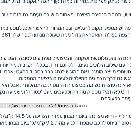
קשה לנתק מערכות בטיחות כמו תיקון ההגה האקטיבי מדי. תמונ
ו, ותנוחת הנהיגה מצוינת. מאחור הישיבה נעימה גם בזכות שלי
ה יש מספיק מקום לרגליים, וגם המרווח לראש הולם. לנוסע במר
יהיה נוח. לתא מטען של פולקסווגן גולף מבנה שימושי עם רצפה כפולה והוא נראה גדול ממה שעולה מנתון הנפח שלו, 381
שר בדגם היוצא, מלוטשת ושקטה, והביצועים מפתיעים לטובה. המנוע מ
ם שילוב הילוכים נעים, חלק וגם זריז. בכלל התגובות מיידיות וי
חשמלי מייצר מומנט נאה המוגש לנהג כבר בסל"ד כמעט-אפס. ז
גש גם דרך הצמיגים המייללים לעיתים ביציאה מהמקום.
בית. היא אינה עוצרת נשימה בביצועיה ודרמטית בהתנהלותה, אבל היא
מציעה ביצועים מצוינים בכל מצב ובכל מהירות. התיבה ב-GTI לא תמיד מספיק מהירה ולפעמים מעט 'עסוקה' ומשמיע
עימה בפעולתה.
גרסה
צריכת הדלק של פולקסווגן גולף השתפרה ביחס לדגם המוחלף - והיא מצוינת; ביום המבחן עמדה הצריכה על
בכביש המהיר בשיוט נינוח 18 ק"מ/ל'. גם ב-GTI הצריכה טובה ביחס לרכב שמפתה לנוע מהר. 9.2 ק"מ/ל' ביום 