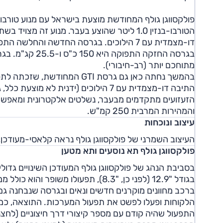
דו-מצמדית עם 7 הילוכים. בגרסה החדשה והחלשה התפוקה היא 116 כ"ס ו-22.4 קג"מ.
בגרסה החזקה הת
מתוחכם יותר (רב-חיבורי).
התיבה דו-מצמדית עם 7 הילוכים (ידנית
והמהירות המרבית 250 קמ"ש.
עיצוב ונוכחות
העיצוב השמרני של פולקסווגן גולף נראה קלאסי-מעודכן, 
פולקסווגן גולף תא נוסעים ותא מטען
בסביבת הנהג של פולקסווגן גולף המעודכן השינויים גדול
בגודל "12.9 (לפני כן, "8.3), תפעולו משופר והוא כולל ממשקי קישור לאפל ולאנדרואיד.
ברכב מחוונים מוקרנים חדשים ונאים ובגרסה שנבחנה גם ת
הלקוחות ופעלו לפשט את תפעול המערכות. התוצאה, כמו
התפעול שהיה קודם עם מספר קיצורי דרך חיצוניים (לחצ