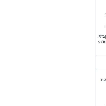
תיבה
GT המחודשת, שזכתה לתפוקה מוגדלת ממנוע ה-2.0 ליטר טורבו-בנזין: 265 כ"ס ו-37.8 קג"מ.
בולמי
עת