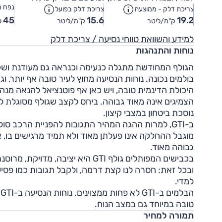
נפח מ
צריכת דלק - ממוצעת
צריכת דלק בפועל
45
15.6
19.2
ק"מ/ליטר
ק"מ/ליטר
ל
למידע והשוואת טווחי נסיעה / צריכת דלק
נוחות והתנהגות
הגולף המחודשת מתגלה כנעימה וכנראה גם מעודנת ושק
בולמים נכונה. נוחות הנסיעה מחוץ לעיר טובה אף יותר, ו
היכולת הדינמית טובה, ויש כאן אף פוטנציאל להנאה מנהי
הצמיגים אינה מאוד גבוהה. ביחס לקצב שגולף מסוגלת ל
נוסכת ביטחון במצבי קיצון.
ב-GTI, למרות ההגה המהיר התגובות להפניית הרכב סולי
גבוהה מאוד.
בכבישים המפותלים גולף GTI היא יצי
ובכל זאת: חסרה לנו קצת דרמה, ולקבל תגובות כמו פסי
למדי.
ה
טובה במיוחד גם במצב הנוח.
תמורה למחיר