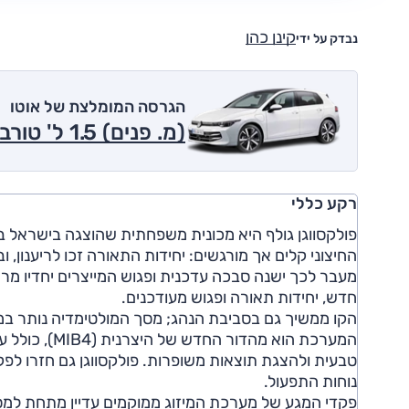
קינן כהן
נבדק על ידי
הגרסה המומלצת של אוטו
(מ. פנים) 1.5 ל' טורבו היברידי מתון, אוט', Life 2026
רקע כללי
החיצוני קלים אך מורגשים: יחידות התאורה זכו לריענון
מעבר לכך ישנה סבכה עדכנית ופגוש המייצרים יחדיו מרא
חדש, יחידות תאורה ופגוש מעודכנים.
טבעית ולהצגת תוצאות משופרות. פולקסווגן גם חזרו לפ
נוחות התפעול.
פקדי המגע של מערכת המיזוג ממוקמים עדיין מתחת למסך