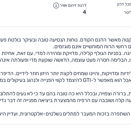
כל דלק
דרגת זיהום אוויר
4
יטר
טה מאשר הדגם הקודם. נוחות הנסיעה טובה ובעיקר בולטת פעו
גם רחשי הרוח המוחשיים אינם מוגזמים.
גה. בפניות הגולף קלילה, מדויקת ומהירה למדי. עם זאת, אחיזת
ו, הבלימה חסרה מעט עוצמה, הדוושה שוקעת מדי ופעולתה אינה
דיות ומדויקות, והיינו שמחים לקצת יותר היזון חוזר לידיים. הדיפר
מוגבל ההחלקה אינו פעלתן מאוד ולא תמיד מרגישים בו, אבל הוא מאפשר ל-GTI להיצמד לקווי הפנייה ולנהוג בע
בה, מדויקת, מרוסנת, ברורה וצפויה, ובכלל היא כה טובה בהם עד כי לא נעים להתלונן
עה קלה ושובבה עם הרפיה מהמצערת ביציאה מפנייה זה דבר נדי
בלמים ב-GTI לא פחות ממצוינים. נוחות הנסיעה ב-GTI השתפרה בזכות המעבר למתלים נשלטים-אלקטרונית, ועדיין