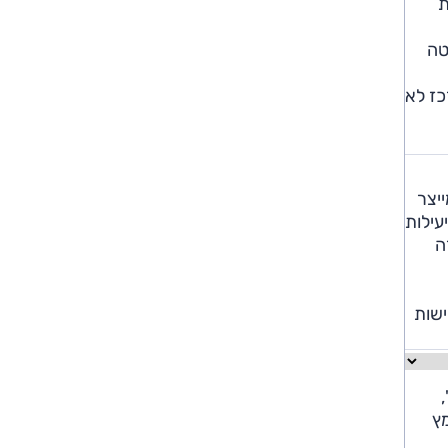
ת
טה
כז לא
ייצר
עילות
ה
ה נקישות
 14.5 ק"מ/ל',
מבחן מאמץ