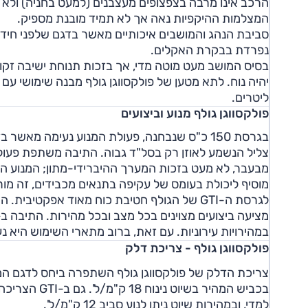
הרכב אינו מרבה בצפצופים מעצבנים (למעט בחניה) ולא 
המצלמות ההיקפיות נאה אך לא תמיד מובנת מספיק.
סביבת הנהג והמושבים איכותיים מאשר בדגם שלפני חידוש
נפרדת בבקרת האקלים.
בסיס המושב מעט מוטה מדי, אך בזכות תנוחת ישיבה זקופ
ליטרים.
פולקסווגן גולף מנוע וביצועים
בגרסת 150 כ"ס שנבחנה, פעולת המנוע נעימה מא
צליל הנשמע לאוזן רק בסל"ד גבוה. התיבה משתפת פעולה ע
מבעבר, לא מעט בזכות המערך ההיברידי-מתון; המנוע ה
מוסיף ליכולת בעומס של עקיפה בתנאים מכבידים, זה מור
לגרסת ה-GTI של הגולף חטיבת כוח מאוד אפקטי
במהירויות עירוניות. עם זאת, ברוב מתארי השימוש היא נ
פולקסווגן גולף - צריכת דלק
למדי, ובמהירות שיוט ניתן לנוע סביב 12 ק"מ/ל'.