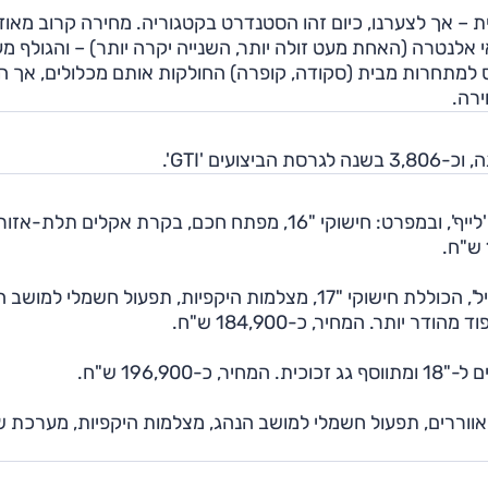
– אך לצערנו, כיום זהו הסטנדרט בקטגוריה. מחירה קרוב מאוד
י אלנטרה (האחת מעט זולה יותר, השנייה יקרה יותר) – והגולף מ
כך שהתמורה מצוינת. ה-GTI יקרה ביחס למתחרות מבית (סקודה, קופרה) החולקות אותם מכלולים, אך 
רה.
פולקסווגן גולף מוצעת בגרסת ה-116 כ"ס ברמת הגימור 'לייף', ובמפרט: חישוקי "16, מפתח חכם, בקרת אקלים תלת
הגרסה החזקה יותר (150 כ"ס) מוצעת ברמת גימור 'סטייל', הכוללת חישוקי "17, מצלמות היקפיות, תפעול חשמלי 
יותר. המחיר, כ-184,900 ש"ח.
196, ש"ח.
דמיים מאווררים, תפעול חשמלי למושב הנהג, מצלמות היקפיות, מערכת 