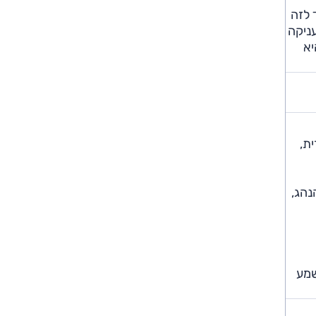
 לזה
עניקה
היא
-אזורית,
למושב הנהג,
שמע