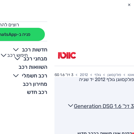
רוצים להת
פניה ב-WhatsApp
חדשות רכב
חיפוש רכב
+
-
מבחני רכב
השוואות רכב
רכב חשמלי
אוטו
פולקסווגן
גולף
2012
3 דל' Generation DSG 1.6
פולקסווגן גולף 2012
יד שניה
מחירון רכב
רכב חדש
3 דל' Generation DSG 1.6
הדגם אינו משווק כרכב חדש