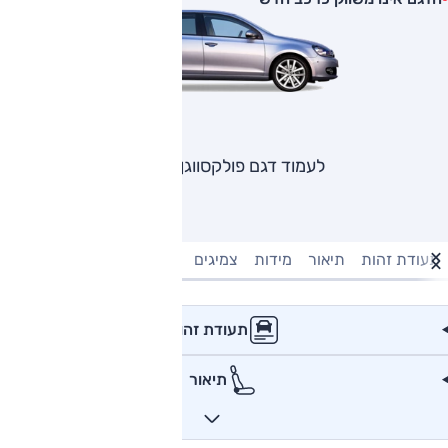
לעמוד דגם פולקסווגן גולף
תעודת זהות
תיאור
מידות
צמיגים
מנוע וביצועים
טעינה חשמל
תעודת זהות
תיאור