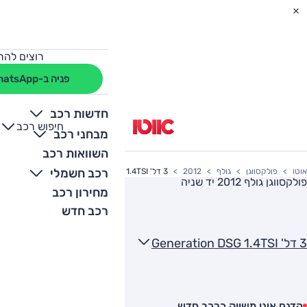
רוצים להת
פניה ב-WhatsApp
חדשות רכב
חיפוש רכב
+
-
מבחני רכב
השוואות רכב
רכב חשמלי
אוטו
פולקסווגן
גולף
2012
3 דל' Generation DSG 1.4TSI
פולקסווגן גולף 2012
יד שניה
מחירון רכב
רכב חדש
3 דל' Generation DSG 1.4TSI
הדגם אינו משווק כרכב חדש