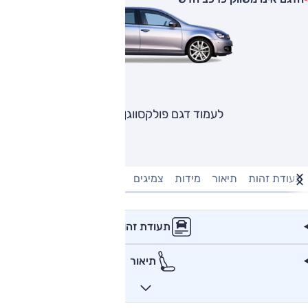
לעמוד דגם פולקסווגן גולף
תעודת זהות
תיאור
מידות
צמיגים
מנוע וביצועים
טעינה חשמל
תעודת זהות
תיאור