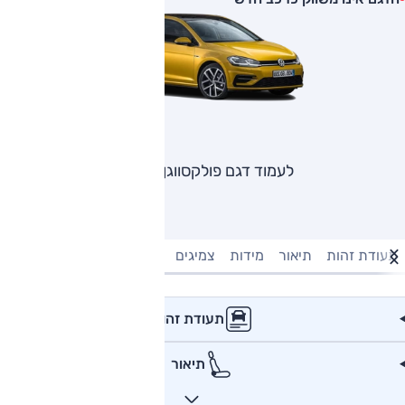
לעמוד דגם פולקסווגן גולף
תעודת זהות
תיאור
מידות
צמיגים
מנוע וביצועים
טעינה חשמל
תעודת זהות
תיאור