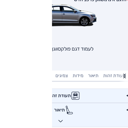
לעמוד דגם פולקסווגן ג'טה
תעודת זהות
תיאור
מידות
צמיגים
מנוע וביצועים
טעינה חשמל
תעודת זהות
תיאור