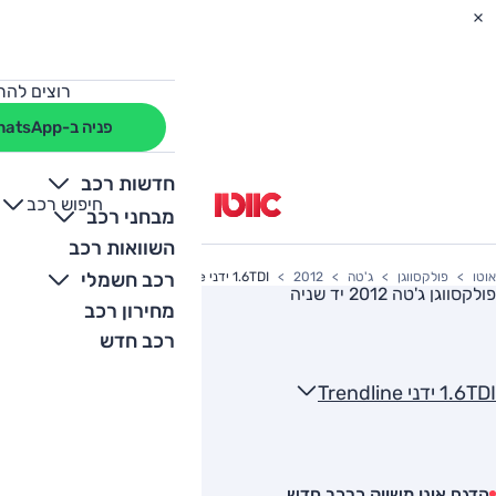
רוצים להת
פניה ב-WhatsApp
חדשות רכב
חיפוש רכב
+
-
מבחני רכב
השוואות רכב
רכב חשמלי
אוטו
פולקסווגן
ג'טה
2012
1.6TDI ידני Trendline
פולקסווגן ג'טה 2012
יד שניה
מחירון רכב
רכב חדש
1.6TDI ידני Trendline
הדגם אינו משווק כרכב חדש